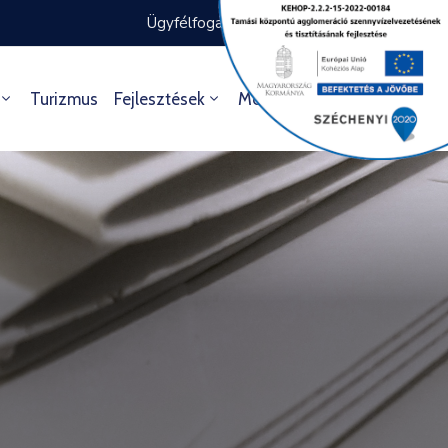
Ügyfélfogadás rendje
Ügyintézés
Turizmus
Fejlesztések
Média
Kultúra