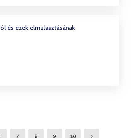
ról és ezek elmulasztásának
6
7
8
9
10