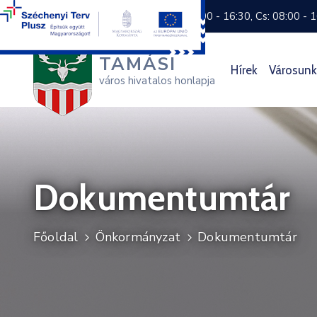
+36 74 570 800
H: 8:00 - 16:30, Cs: 08:00 - 
TAMÁSI
Hírek
Városunk
város hivatalos honlapja
Dokumentumtár
Főoldal
Önkormányzat
Dokumentumtár