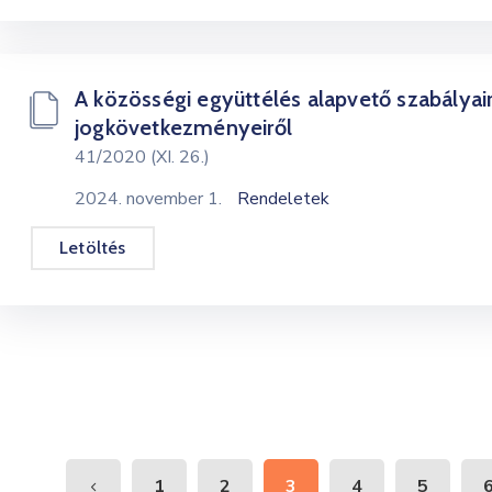
A közösségi együttélés alapvető szabályai
jogkövetkezményeiről
41/2020 (XI. 26.)
2024. november 1.
Rendeletek
Letöltés
1
2
3
4
5