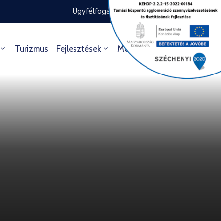
Ügyfélfogadás rendje
Ügyintézés
Turizmus
Fejlesztések
Média
Kultúra