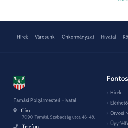
Hírek
Városunk
Önkormányzat
Hivatal
Kö
Fontos
Hírek
Tamási Polgármesteri Hivatal
Elérhet
Cím
Orvosi 
7090 Tamási, Szabadság utca 46-48.
Ügyfélf
Telefon