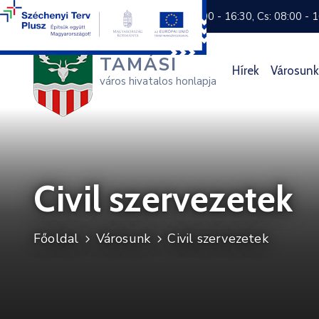
+36 74 570 800
H: 8:00 - 16:30, Cs: 08:00 - 
TAMÁSI
Hírek
Városunk
város hivatalos honlapja
Civil szervezetek
Főoldal
Városunk
Civil szervezetek