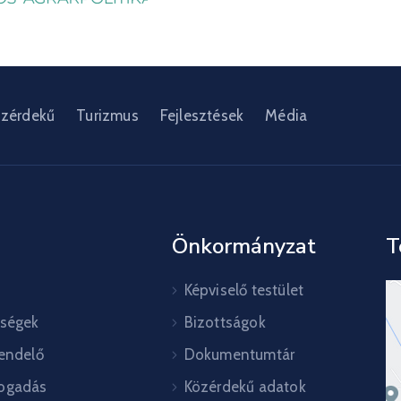
zérdekű
Turizmus
Fejlesztések
Média
Önkormányzat
T
Képviselő testület
őségek
Bizottságok
rendelő
Dokumentumtár
ogadás
Közérdekű adatok