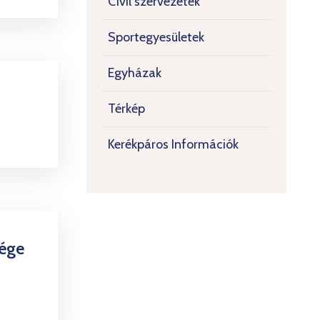
Civil szervezetek
Sportegyesületek
Egyházak
Térkép
Kerékpáros Információk
sége