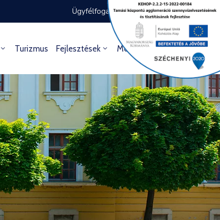
Ügyfélfogadás rendje
Ügyintézés
Turizmus
Fejlesztések
Média
Kultúra