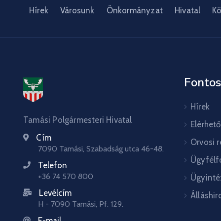
Hírek
Városunk
Önkormányzat
Hivatal
Kö
Fontos
Hírek
Tamási Polgármesteri Hivatal
Elérhet
Cím
Orvosi 
7090 Tamási, Szabadság utca 46-48.
Ügyfélf
Telefon
+36 74 570 800
Ügyinté
Levélcím
Álláshir
H - 7090 Tamási, Pf. 129.
E-mail