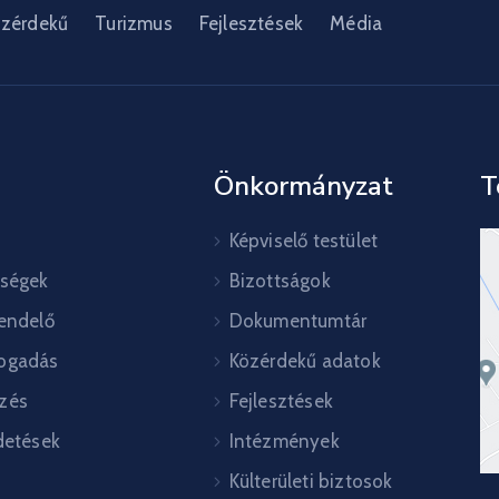
zérdekű
Turizmus
Fejlesztések
Média
Önkormányzat
T
Képviselő testület
őségek
Bizottságok
rendelő
Dokumentumtár
ogadás
Közérdekű adatok
zés
Fejlesztések
detések
Intézmények
Külterületi biztosok