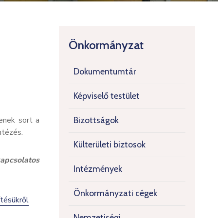
Önkormányzat
Dokumentumtár
Képviselő testület
enek sort a
Bizottságok
ntézés.
Külterületi biztosok
apcsolatos
Intézmények
Önkormányzati cégek
ítésükről
Nemzetiségi