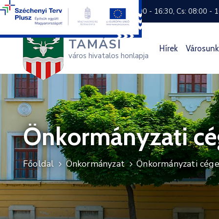
+36 74 570 800
H: 8:00 - 16:30, Cs: 08:00 - 
TAMÁSI
Hírek
Városunk
város hivatalos honlapja
Önkormányzati cé
Főoldal
Önkormányzat
Önkormányzati cég