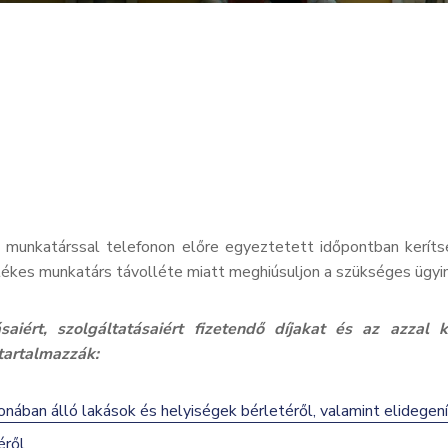
s munkatárssal telefonon előre egyeztetett időpontban keríts
etékes munkatárs távolléte miatt meghiúsuljon a szükséges ügyi
iért, szolgáltatásaiért fizetendő díjakat és az azzal k
tartalmazzák:
nában álló lakások és helyiségek bérletéről, valamint elidegen
éről