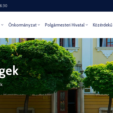
16:30
Önkormányzat
Polgármesteri Hivatal
Közérdekű
gek
ek