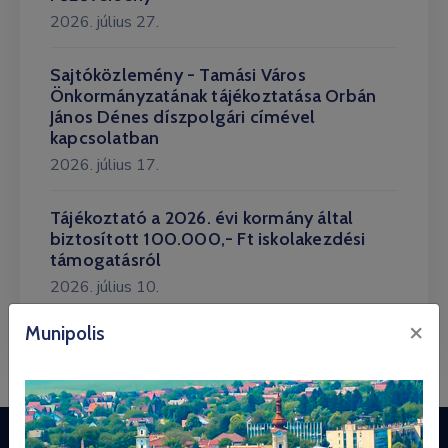
2026. július 27.
Sajtóközlemény - Tamási Város
Önkormányzatának tájékoztatása Orbán
János Dénes díszpolgári címével
kapcsolatban
2026. július 17.
Tájékoztató a 2026. évi kormány által
biztosított 100.000,- Ft iskolakezdési
támogatásról
2026. július 10.
×
Munipolis