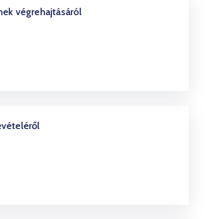
ek végrehajtásáról
vételéről