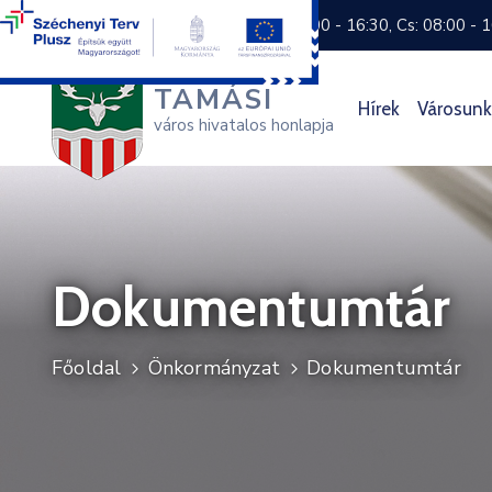
+36 74 570 800
H: 8:00 - 16:30, Cs: 08:00 - 
TAMÁSI
Hírek
Városunk
város hivatalos honlapja
Dokumentumtár
Főoldal
Önkormányzat
Dokumentumtár