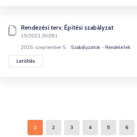
Rendezési terv, Építési szabályzat
15/2021 (IV.09.)
-
2025. szeptember 5.
Szabályzatok
Rendeletek
Letöltés
1
2
3
4
5
6