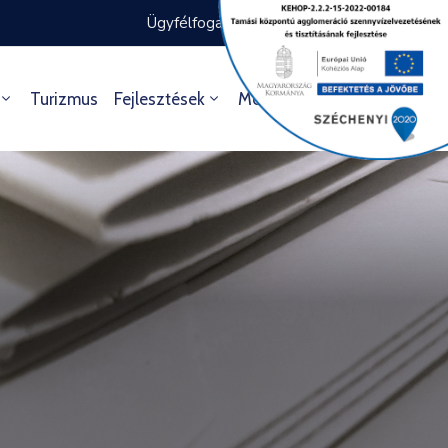
Ügyfélfogadás rendje
Ügyintézés
Turizmus
Fejlesztések
Média
Kultúra