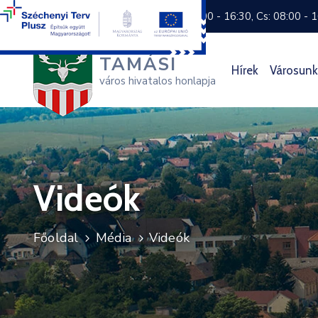
+36 74 570 800
H: 8:00 - 16:30, Cs: 08:00 - 
TAMÁSI
Hírek
Városunk
város hivatalos honlapja
Videók
Főoldal
Média
Videók