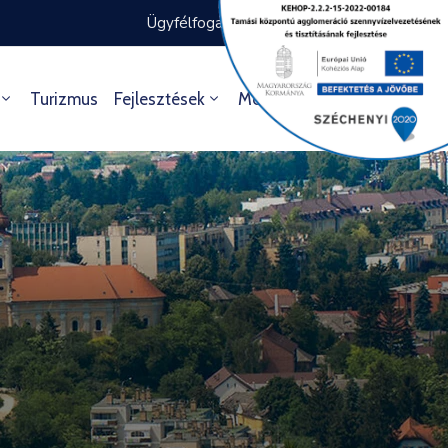
Ügyfélfogadás rendje
Ügyintézés
Turizmus
Fejlesztések
Média
Kultúra