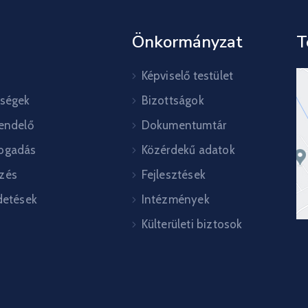
Önkormányzat
T
Képviselő testület
őségek
Bizottságok
rendelő
Dokumentumtár
ogadás
Közérdekű adatok
zés
Fejlesztések
detések
Intézmények
Külterületi biztosok