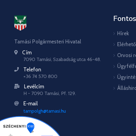
Fontos
Hírek
Tamási Polgármesteri Hivatal
Elérhet
Cím
Orvosi 
7090 Tamási, Szabadság utca 46-48.
Ügyfélf
Telefon
+36 74 570 800
Ügyinté
Levélcím
Álláshir
H - 7090 Tamási, Pf. 129.
E-mail
tampolgh@tamasi.hu