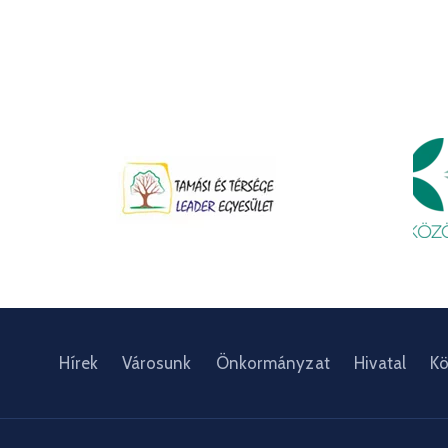
Hírek
Városunk
Önkormányzat
Hivatal
Kö