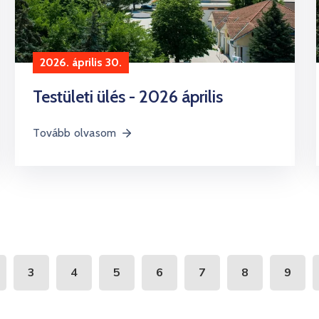
2026. április 30.
Testületi ülés - 2026 április
Tovább olvasom
3
4
5
6
7
8
9