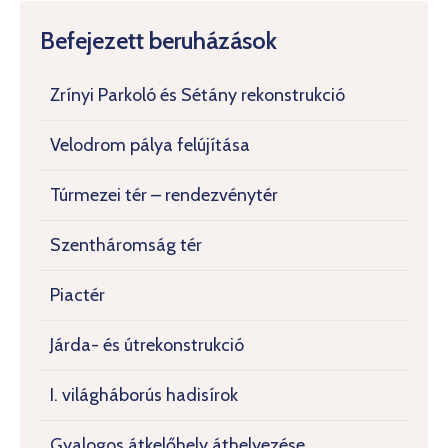
Befejezett beruházások
Zrínyi Parkoló és Sétány rekonstrukció
Velodrom pálya felújítása
Túrmezei tér – rendezvénytér
Szentháromság tér
Piactér
Járda- és útrekonstrukció
I. világháborús hadisírok
Gyalogos átkelőhely áthelyezése