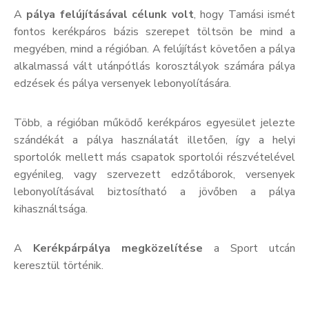
A
pálya felújításával célunk volt
, hogy Tamási ismét
fontos kerékpáros bázis szerepet töltsön be mind a
megyében, mind a régióban. A felújítást követően a pálya
alkalmassá vált utánpótlás korosztályok számára pálya
edzések és pálya versenyek lebonyolítására.
Több, a régióban működő kerékpáros egyesület jelezte
szándékát a pálya használatát illetően, így a helyi
sportolók mellett más csapatok sportolói részvételével
egyénileg, vagy szervezett edzőtáborok, versenyek
lebonyolításával biztosítható a jövőben a pálya
kihasználtsága.
A
Kerékpárpálya megközelítése
a Sport utcán
keresztül történik.