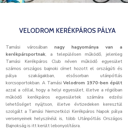
Kultúra
Keresés
VELODROM KERÉKPÁROS PÁLYA
Tamási városában
nagy hagyománya van a
kerékpársportnak
, a településen működő, jelenleg
Tamási Kerékpáros Club néven működő egyesület
számos országos bajnoki címet hozott el országúti és
pálya szakágakban, elsősorban utánpótlás
korcsoportokban. A Tamási
Velodrom 1970-ben épült
azzal a céllal, hogy a helyi egyesület, illetve a régióban
működő kerékpáros egyesületek számára edzési
lehetőséget nyújtson, illetve évtizedeken keresztül
szolgált a Tamási Nemzetközi Kerékpáros Napok pálya
versenyeinek helyszínéül is, több Utánpótlás Országos
Bajnokság is itt került lebonyolításra.