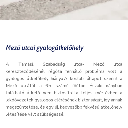
Kultúra
Keresés
Mező utcai gyalogátkelőhely
A Tamási, Szabadság utca- Mező utca
kereszteződésénél régóta fennálló probléma volt a
gyalogos átkelőhely hiánya.A korábbi állapot szerint a
Mező utcától a 65. számú főúton Északi irányban
található átkelő nem biztosította teljes mértékben a
lakóövezetek gyalogos elérésének biztonságát, így annak
megszűntetése, és egy új, kedvezőbb fekvésű átkelőhely
létesítése vált szükségessé.