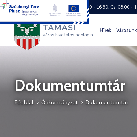
+36 74 570 800
H: 8:00 - 16:30, Cs: 08:00 - 
TAMÁSI
Hírek
Városunk
város hivatalos honlapja
Dokumentumtár
Főoldal
Önkormányzat
Dokumentumtár