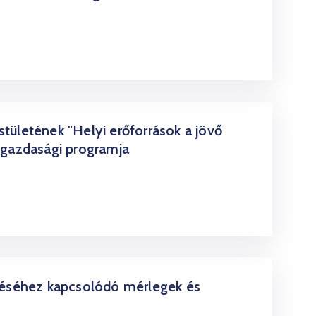
ületének "Helyi erőforrások a jövő
 gazdasági programja
téséhez kapcsolódó mérlegek és