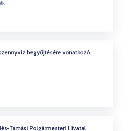
iák
 szennyvíz begyűjtésére vonatkozó
és-Tamási Polgármesteri Hivatal