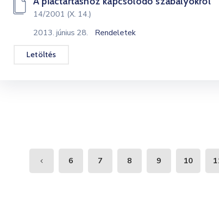
A piactartáshoz kapcsolódó szabályokról
14/2001 (X. 14.)
2013. június 28.
Rendeletek
Letöltés
6
7
8
9
10
1