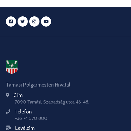
Tamási Polgármesteri Hivatal
Cím
7090 Tamási, Szabadság utca 46-48.
Telefon
+36 74 570 800
Levélcím