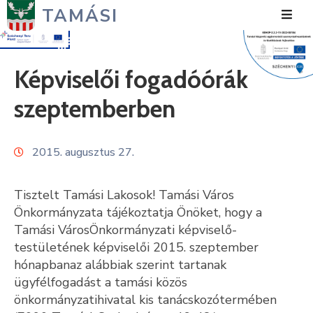
TAMÁSI
Hírek
Képviselői fogadóórák
Városunk
szeptemberben
Önkormányzat
2015. augusztus 27.
Polgármesteri
Hivatal
Tisztelt Tamási Lakosok! Tamási Város
Közérdekű
Önkormányzata tájékoztatja Önöket, hogy a
Tamási VárosÖnkormányzati képviselő-
Turizmus
testületének képviselői 2015. szeptember
hónapbanaz alábbiak szerint tartanak
Fejlesztések
ügyfélfogadást a tamási közös
Média
önkormányzatihivatal kis tanácskozótermében