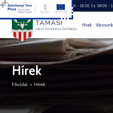
+36 74 570 800
H: 8:00 - 16:30, Cs: 08:00 - 
TAMÁSI
Hírek
Városunk
város hivatalos honlapja
Hírek
Főoldal
Hírek