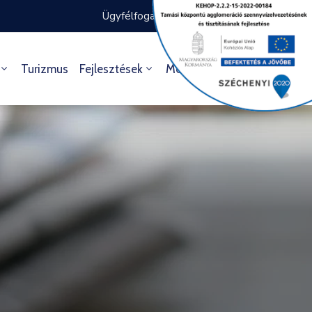
Ügyfélfogadás rendje
Ügyintézés
Turizmus
Fejlesztések
Média
Kultúra