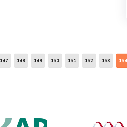
147
148
149
150
151
152
153
15