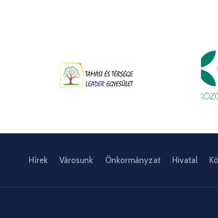
Hírek
Városunk
Önkormányzat
Hivatal
Kö