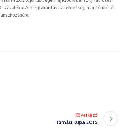
atóan 2015. június végén fejeződik be, az új távfűtési
 60 százaléka. A megtakarítás az önköltség megtérülésén
nanszírozására.
Következő
Tamási Kupa 2015