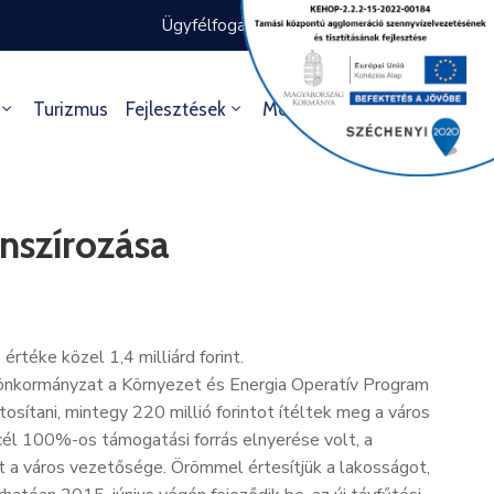
Ügyfélfogadás rendje
Ügyintézés
Turizmus
Fejlesztések
Média
Kultúra
nszírozása
téke közel 1,4 milliárd forint.
az önkormányzat a Környezet és Energia Operatív Program
osítani, mintegy 220 millió forintot ítéltek meg a város
cél 100%-os támogatási forrás elnyerése volt, a
 a város vezetősége. Örömmel értesítjük a lakosságot,