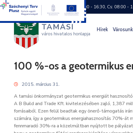
+36 74 570 800
H: 8:00 - 16:30, Cs: 08:00 - 
TAMÁSI
Hírek
Városunk
város hivatalos honlapja
100 %-os a geotermikus en
2015. március 31.
A tamási önkormányzat geotermikus energiát hasznosító p
A B Build and Trade Kft. kivitelezésében zajló, 1,387 m
forrásaiból. Ezen felül beadtak egy önerő-támogatás irán
számára, így a geotermikus energiahasznosítás 70%-át má
fennmaradó 30%-ra a közelmúltban nyújtott be pályázat