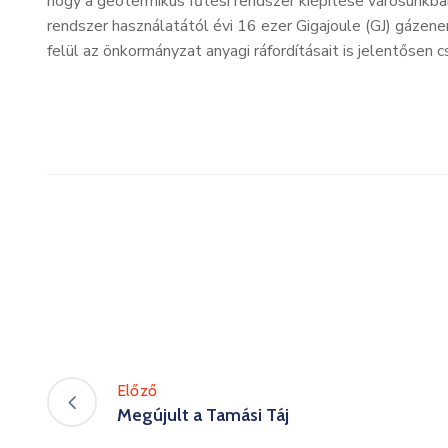
hogy a geotermikus fűtési rendszer kiépítése városunkban
rendszer használatától évi 16 ezer Gigajoule (GJ) gázen
felül az önkormányzat anyagi ráfordításait is jelentősen 
Előző
Megújult a Tamási Táj