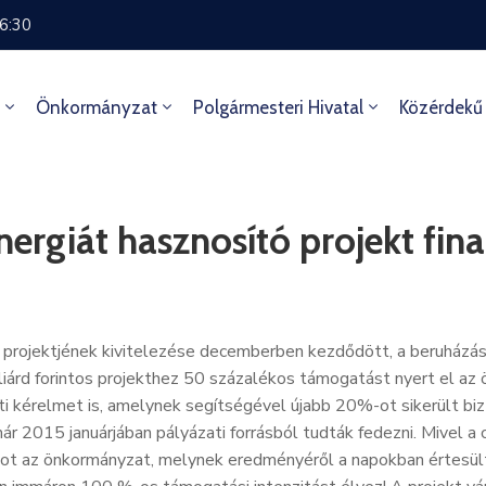
16:30
Önkormányzat
Polgármesteri Hivatal
Közérdekű
ergiát hasznosító projekt fina
rojektjének kivitelezése decemberben kezdődött, a beruházás ér
illiárd forintos projekthez 50 százalékos támogatást nyert el 
ti kérelmet is, amelynek segítségével újabb 20%-ot sikerült bizt
r 2015 januárjában pályázati forrásból tudták fedezni. Mivel a 
ot az önkormányzat, melynek eredményéről a napokban értesült