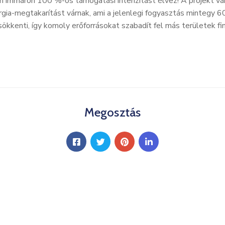
 immáron 100 %-os támogatási intenzitást élvez! A projekt várh
ergia-megtakarítást várnak, ami a jelenlegi fogyasztás mintegy
csökkenti, így komoly erőforrásokat szabadít fel más területek fi
Megosztás