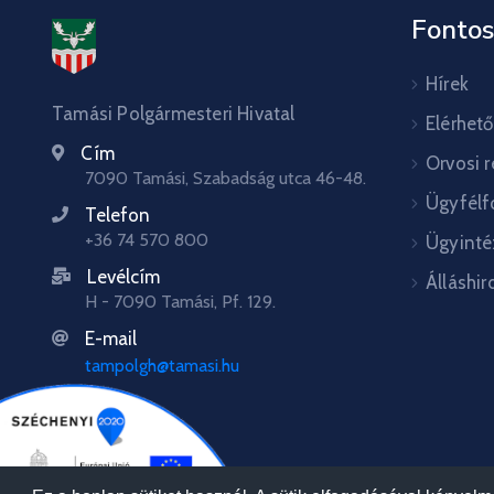
Fontos
Hírek
Tamási Polgármesteri Hivatal
Elérhet
Cím
Orvosi 
7090 Tamási, Szabadság utca 46-48.
Ügyfélf
Telefon
+36 74 570 800
Ügyinté
Levélcím
Álláshir
H - 7090 Tamási, Pf. 129.
E-mail
tampolgh@tamasi.hu