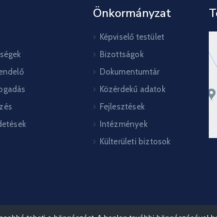
Önkormányzat
T
Képviselő testület
őségek
Bizottságok
rendelő
Dokumentumtár
ogadás
Közérdekű adatok
zés
Fejlesztések
detések
Intézmények
Külterületi biztosok