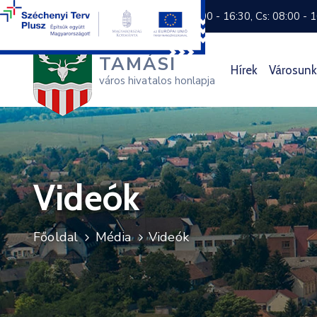
+36 74 570 800
H: 8:00 - 16:30, Cs: 08:00 - 
TAMÁSI
Hírek
Városunk
város hivatalos honlapja
Videók
Főoldal
Média
Videók