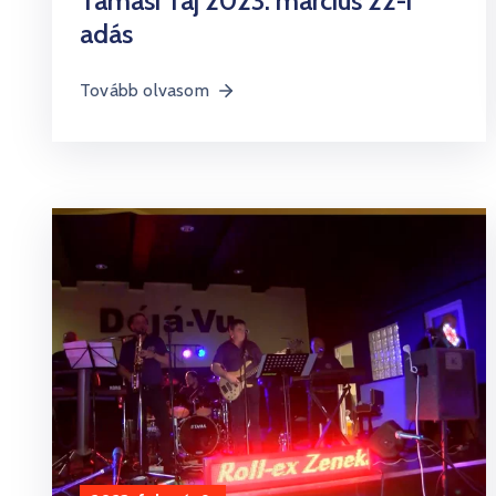
Tamási Táj 2023. március 22-i
adás
Tovább olvasom