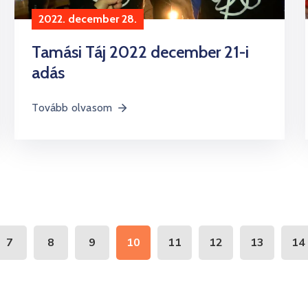
2022. december 28.
Tamási Táj 2022 december 21-i
adás
Tovább olvasom
7
8
9
10
11
12
13
14