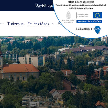
Ügyfélfogadás rendje
Ügyintézés
Turizmus
Fejlesztések
Média
Kultúra