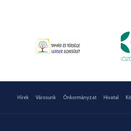
Hírek
Városunk
Önkormányzat
Hivatal
Kö