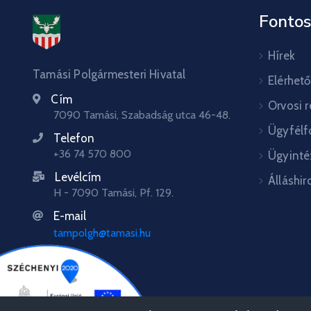
Fontos
Hírek
Tamási Polgármesteri Hivatal
Elérhet
Cím
Orvosi 
7090 Tamási, Szabadság utca 46-48.
Ügyfélf
Telefon
+36 74 570 800
Ügyinté
Levélcím
Álláshir
H - 7090 Tamási, Pf. 129.
E-mail
tampolgh@tamasi.hu