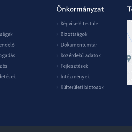
Önkormányzat
T
Képviselő testület
őségek
Bizottságok
rendelő
Dokumentumtár
ogadás
Közérdekű adatok
zés
Fejlesztések
detések
Intézmények
Külterületi biztosok