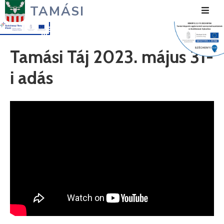
TAMÁSI
Hírek
Tamási Táj 2023. május 31-
Városunk
i adás
Önkormányzat
Polgármesteri
Hivatal
Közérdekű
Turizmus
Fejlesztések
Média