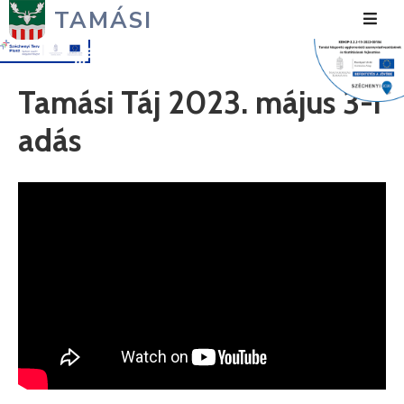
TAMÁSI
Hírek
Tamási Táj 2023. május 3-i
Városunk
adás
Önkormányzat
Polgármesteri
Hivatal
Közérdekű
Turizmus
Fejlesztések
Média