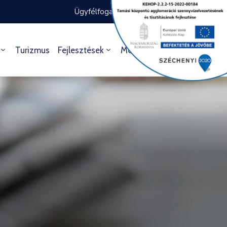
Ügyfélfogadás rendje
Ügyintézés
Turizmus
Fejlesztések
Média
Kultúra