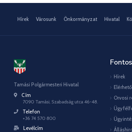
Hírek
Városunk
Önkormányzat
Hivatal
Kö
Fontos
Hírek
Tamási Polgármesteri Hivatal
Elérhet
Cím
Orvosi 
7090 Tamási, Szabadság utca 46-48.
Ügyfélf
Telefon
+36 74 570 800
Ügyinté
Levélcím
Álláshir