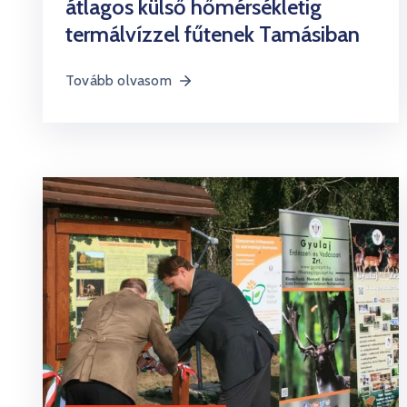
átlagos külső hőmérsékletig
termálvízzel fűtenek Tamásiban
Tovább olvasom