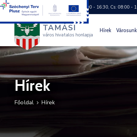
+36 74 570 800
H: 8:00 - 16:30, Cs: 08:00 - 
TAMÁSI
Hírek
Városunk
város hivatalos honlapja
Hírek
Főoldal
Hírek