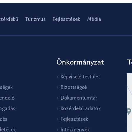
zérdekű
Turizmus
Fejlesztések
Média
Önkormányzat
T
Képviselő testület
őségek
Bizottságok
rendelő
Dokumentumtár
ogadás
Közérdekű adatok
zés
Fejlesztések
detések
Intézmények