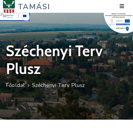
TAMÁSI
Hírek
Városunk
Széchenyi Terv
Önkormányzat
Plusz
Polgármesteri
Hivatal
Főoldal
Széchenyi Terv Plusz
Közérdekű
Turizmus
Fejlesztések
Média