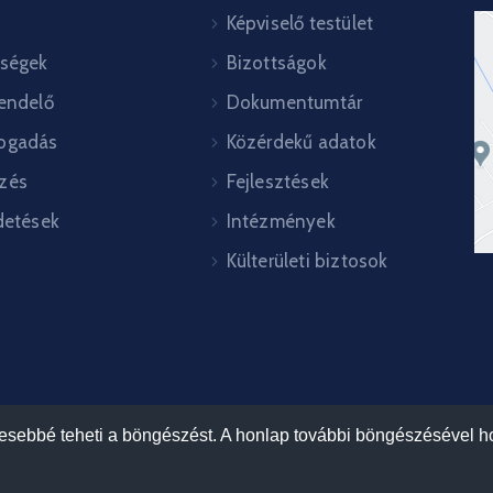
Képviselő testület
őségek
Bizottságok
rendelő
Dokumentumtár
ogadás
Közérdekű adatok
zés
Fejlesztések
detések
Intézmények
Külterületi biztosok
mesebbé teheti a böngészést. A honlap további böngészésével ho