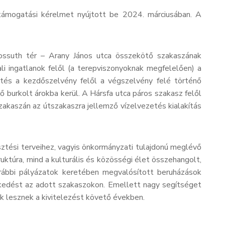
támogatási kérelmet nyújtott be 2024. márciusában. A
Kossuth tér – Arany János utca összekötő szakaszának
ali ingatlanok felől (a terepviszonyoknak megfelelően) a
zetés a kezdőszelvény felől a végszelvény felé történő
burkolt árokba kerül. A Hársfa utca páros szakasz felől
kaszán az útszakaszra jellemző vízelvezetés kialakítás
esztési terveihez, vagyis önkormányzati tulajdonú meglévő
uktúra, mind a kulturális és közösségi élet összehangolt,
orábbi pályázatok keretében megvalósított beruházások
lekedést az adott szakaszokon. Emellett nagy segítséget
ak lesznek a kivitelezést követő években.