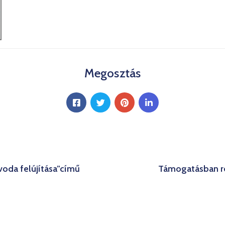
Megosztás
oda felújítása”című
Támogatásban rés