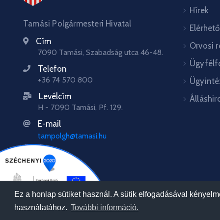
Hírek
Tamási Polgármesteri Hivatal
Elérhet
Cím
Orvosi 
7090 Tamási, Szabadság utca 46-48.
Ügyfélf
Telefon
+36 74 570 800
Ügyinté
Levélcím
Álláshir
H - 7090 Tamási, Pf. 129.
E-mail
tampolgh@tamasi.hu
Ez a honlap sütiket használ. A sütik elfogadásával kényel
használatához.
További információ.