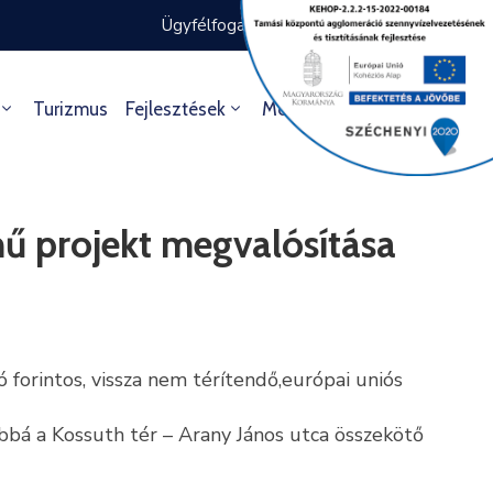
Ügyfélfogadás rendje
Ügyintézés
Turizmus
Fejlesztések
Média
Kultúra
ímű projekt megvalósítása
forintos, vissza nem térítendő,európai uniós
ábbá a Kossuth tér – Arany János utca összekötő