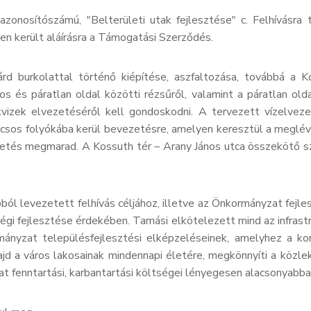
onosítószámú, "Belterületi utak fejlesztése" c. Felhívásra 
en került aláírásra a Támogatási Szerződés.
árd burkolattal történő kiépítése, aszfaltozása, továbbá a 
s és páratlan oldal közötti rézsűről, valamint a páratlan old
ékvizek elvezetéséről kell gondoskodni. A tervezett vízelve
csos folyókába kerül bevezetésre, amelyen keresztül a meglévő 
etés megmarad. A Kossuth tér – Arany János utca összekötő sza
bból levezetett felhívás céljához, illetve az Önkormányzat fejl
égi fejlesztése érdekében. Tamási elkötelezett mind az infrastr
ormányzat településfejlesztési elképzeléseinek, amelyhez a k
majd a város lakosainak mindennapi életére, megkönnyíti a köz
olat fenntartási, karbantartási költségei lényegesen alacsonyabb