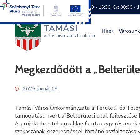
+36 74 570 800
H: 8:00 - 16:30, Cs: 08:00 - 
TAMÁSI
Hírek
Városunk
város hivatalos honlapja
Megkezdődött a „Belterület
2025. január 15.
Tamási Város Önkormányzata a Terület- és Telepü
támogatást nyert a”Belterületi utak fejlesztése 
A projekt keretében a Hársfa utca egy részének s
szakaszának kiszélesítéssel történő aszfaltozása 