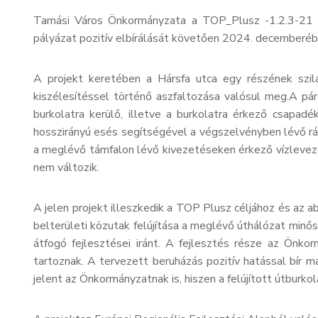
Tamási Város Önkormányzata a TOP_Plusz -1.2.3-21 az
pályázat pozitív elbírálását követően 2024. decemberéb
A projekt keretében a Hársfa utca egy részének szil
kiszélesítéssel történő aszfaltozása valósul meg.A páro
burkolatra kerülő, illetve a burkolatra érkező csapad
hosszirányú esés segítségével a végszelvényben lévő rá
a meglévő támfalon lévő kivezetéseken érkező vízlevez
nem változik.
A jelen projekt illeszkedik a TOP Plusz céljához és az a
belterületi közutak felújítása a meglévő úthálózat minős
átfogó fejlesztései iránt. A fejlesztés része az Önk
tartoznak. A tervezett beruházás pozitív hatással bír 
jelent az Önkormányzatnak is, hiszen a felújított útburk