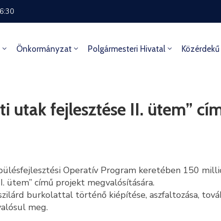
16:30
Önkormányzat
Polgármesteri Hivatal
Közérdekű
i utak fejlesztése II. ütem” c
lésfejlesztési Operatív Program keretében 150 millió 
II. ütem” című projekt megvalósítására.
zilárd burkolattal történő kiépítése, aszfaltozása, tov
valósul meg.