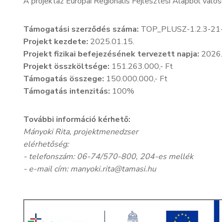
A projektaz Európai Regionális Fejlesztési Alapból valós
Támogatási szerződés száma:
TOP_PLUSZ-1.2.3-21
Projekt kezdete:
2025.01.15.
Projekt fizikai befejezésének tervezett napja:
2026.
Projekt összköltsége:
151.263.000,- Ft
Támogatás összege:
150.000.000,- Ft
Támogatás intenzitás:
100%
További információ kérhető:
Mányoki Rita, projektmenedzser
elérhetőség:
- telefonszám: 06-74/570-800, 204-es mellék
- e-mail cím: manyoki.rita@tamasi.hu