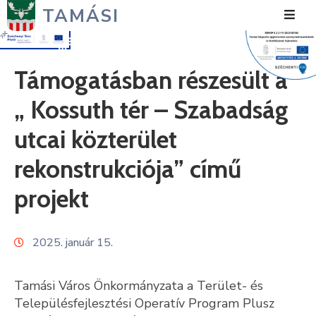
TAMÁSI
Hírek
Támogatásban részesült a
Városunk
„ Kossuth tér – Szabadság
Önkormányzat
utcai közterület
Polgármesteri
rekonstrukciója” című
Hivatal
projekt
Közérdekű
Turizmus
2025. január 15.
Fejlesztések
Tamási Város Önkormányzata a Terület- és
Média
Településfejlesztési Operatív Program Plusz