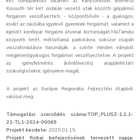
két tömbparkoló valamint az iránytöréssel elérhető
Kossuth tér két oldalán vezető utak közötti gépjármű
forgalom veszélyezteti, - központlévén - a gyalogos,
kivált az iskolába igyekvő gyerekek forgalmát, valamint a
kijelölt kerékpár forgalmi útvonal biztonságát.MaTamási
központi terét, méltatlanul parkolásra, sokszor csupán
visszafordulásra használják, a szinte minden irányból
megjelenőgyalogos forgalmat veszélyeztetve. A projekt
az igényfelmérés (kérdőívezés) alapjánfeltárt
szükségletekre, igényekre reagál.
A projekt az Európai Regionális Fejlesztési Alapból
valósul meg.
Támogatási szerződés száma:
TOP_PLUSZ-1.2.1-
21-TL1-2024-00069
Projekt kezdete:
2025.01.15.
Projekt fizikai befejezésének tervezett napja: