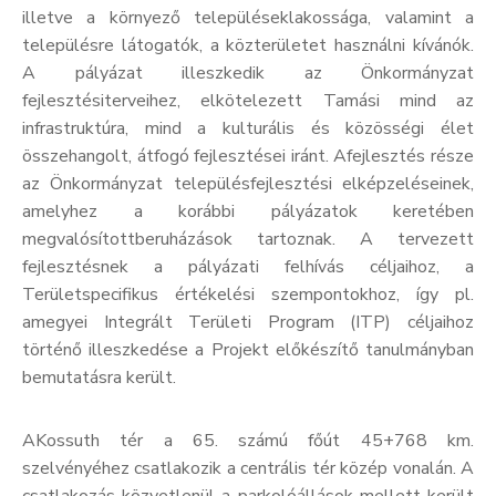
illetve a környező településeklakossága, valamint a
településre látogatók, a közterületet használni kívánók.
A pályázat illeszkedik az Önkormányzat
fejlesztésiterveihez, elkötelezett Tamási mind az
infrastruktúra, mind a kulturális és közösségi élet
összehangolt, átfogó fejlesztései iránt. Afejlesztés része
az Önkormányzat településfejlesztési elképzeléseinek,
amelyhez a korábbi pályázatok keretében
megvalósítottberuházások tartoznak. A tervezett
fejlesztésnek a pályázati felhívás céljaihoz, a
Területspecifikus értékelési szempontokhoz, így pl.
amegyei Integrált Területi Program (ITP) céljaihoz
történő illeszkedése a Projekt előkészítő tanulmányban
bemutatásra került.
AKossuth tér a 65. számú főút 45+768 km.
szelvényéhez csatlakozik a centrális tér közép vonalán. A