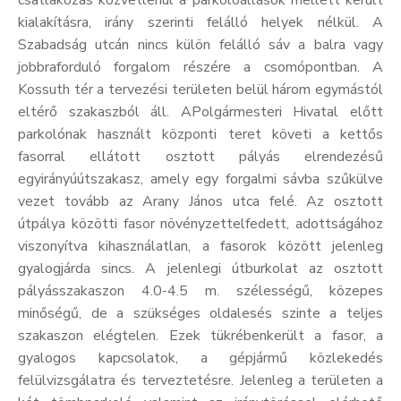
csatlakozás közvetlenül a parkolóállások mellett került
kialakításra, irány szerinti felálló helyek nélkül. A
Szabadság utcán nincs külön felálló sáv a balra vagy
jobbraforduló forgalom részére a csomópontban. A
Kossuth tér a tervezési területen belül három egymástól
eltérő szakaszból áll. APolgármesteri Hivatal előtt
parkolónak használt központi teret követi a kettős
fasorral ellátott osztott pályás elrendezésű
egyirányúútszakasz, amely egy forgalmi sávba szűkülve
vezet tovább az Arany János utca felé. Az osztott
útpálya közötti fasor növényzettelfedett, adottságához
viszonyítva kihasználatlan, a fasorok között jelenleg
gyalogjárda sincs. A jelenlegi útburkolat az osztott
pályásszakaszon 4.0-4.5 m. szélességű, közepes
minőségű, de a szükséges oldalesés szinte a teljes
szakaszon elégtelen. Ezek tükrébenkerült a fasor, a
gyalogos kapcsolatok, a gépjármű közlekedés
felülvizsgálatra és terveztetésre. Jelenleg a területen a