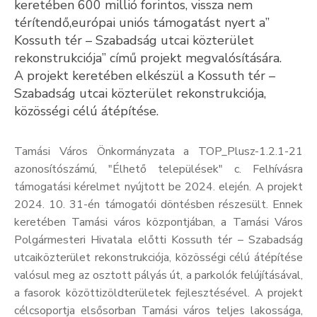
keretében 600 millió forintos, vissza nem
Kultúra
térítendő,európai uniós támogatást nyert a”
Kossuth tér – Szabadság utcai közterület
Keresés
rekonstrukciója” című projekt megvalósítására.
A projekt keretében elkészül a Kossuth tér –
Szabadság utcai közterület rekonstrukciója,
közösségi célú átépítése.
Tamási Város Önkormányzata a TOP_Plusz-1.2.1-21
azonosítószámú, "Élhető települések" c. Felhívásra
támogatási kérelmet nyújtott be 2024. elején. A projekt
2024. 10. 31-én támogatói döntésben részesült. Ennek
keretében Tamási város központjában, a Tamási Város
Polgármesteri Hivatala előtti Kossuth tér – Szabadság
utcaiközterület rekonstrukciója, közösségi célú átépítése
valósul meg az osztott pályás út, a parkolók felújításával,
a fasorok közöttizöldterületek fejlesztésével. A projekt
célcsoportja elsősorban Tamási város teljes lakossága,