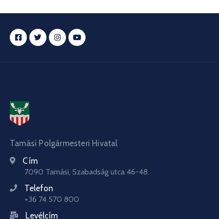
Tamási Polgármesteri Hivatal
Cím
7090 Tamási, Szabadság utca 46-48.
Telefon
+36 74 570 800
Levélcím