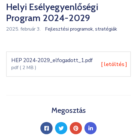
Helyi Esélyegyenlőségi
Kultúra
Program 2024-2029
Keresés
2025. február 3.
Fejlesztési programok, stratégiák
HEP 2024-2029_elfogadott_1.pdf
[ letöltés ]
pdf
( 2 MB )
Megosztás