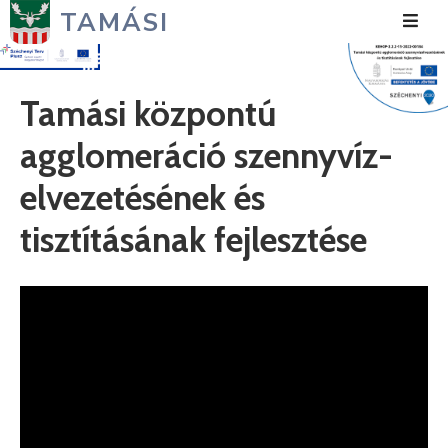
TAMÁSI
Hírek
Tamási központú
Városunk
agglomeráció szennyvíz-
Önkormányzat
elvezetésének és
Polgármesteri
tisztításának fejlesztése
Hivatal
Közérdekű
Turizmus
Fejlesztések
Média