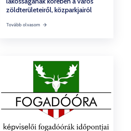
lakosságának körében a város
zöldterületeiről, közparkjairól
Tovább olvasom