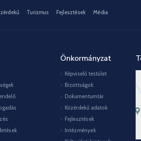
zérdekű
Turizmus
Fejlesztések
Média
Önkormányzat
T
Képviselő testület
őségek
Bizottságok
rendelő
Dokumentumtár
ogadás
Közérdekű adatok
zés
Fejlesztések
detések
Intézmények