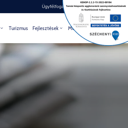
Ügyfélfogadás rendje
Ügyintézés
Turizmus
Fejlesztések
Média
Kultúra