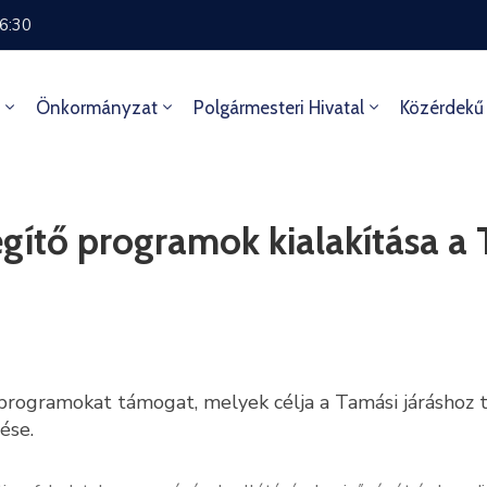
16:30
Önkormányzat
Polgármesteri Hivatal
Közérdekű
egítő programok kialakítása a 
rogramokat támogat, melyek célja a Tamási járáshoz ta
ése.