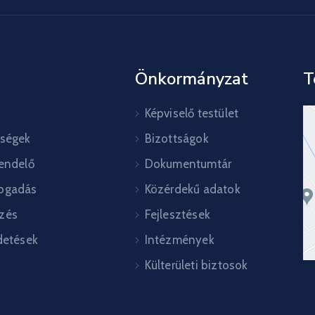
Önkormányzat
T
Képviselő testület
őségek
Bizottságok
rendelő
Dokumentumtár
ogadás
Közérdekű adatok
zés
Fejlesztések
detések
Intézmények
Külterületi biztosok