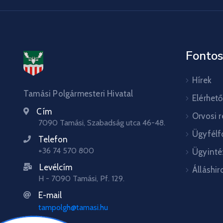
Fontos
Hírek
Tamási Polgármesteri Hivatal
Elérhet
Cím
Orvosi 
7090 Tamási, Szabadság utca 46-48.
Ügyfélf
Telefon
+36 74 570 800
Ügyinté
Levélcím
Álláshir
H - 7090 Tamási, Pf. 129.
E-mail
tampolgh@tamasi.hu