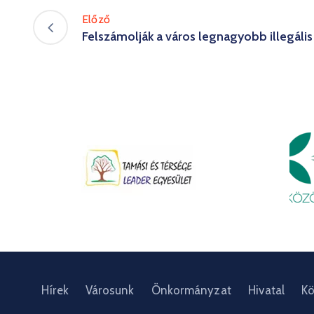
Előző
Felszámolják a város legnagyobb illegáli
Hírek
Városunk
Önkormányzat
Hivatal
Kö