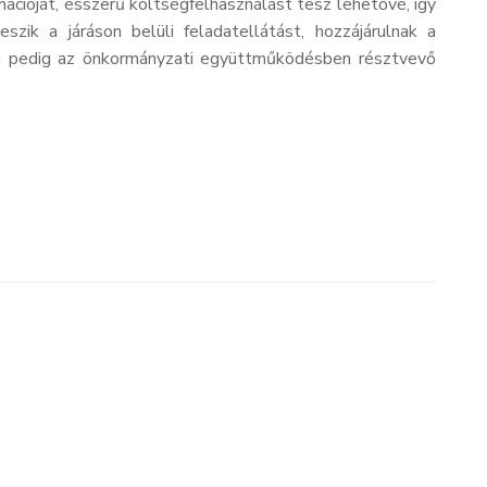
nációját, ésszerű költségfelhasználást tesz lehetővé, így
ik a járáson belüli feladatellátást, hozzájárulnak a
en pedig az önkormányzati együttműködésben résztvevő