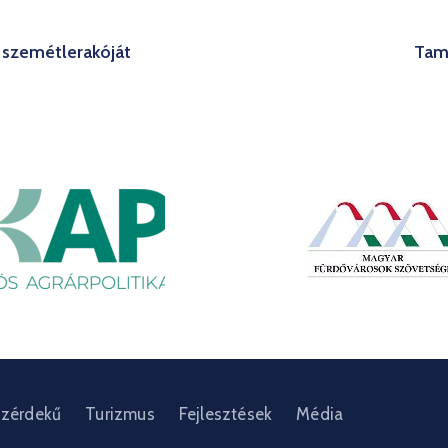
s szemétlerakóját
Tamá
zérdekű
Turizmus
Fejlesztések
Média