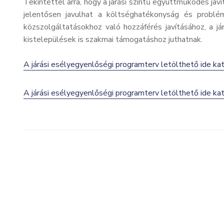
Tekintettel arra, hogy a járási szintű együttműködés jav
jelentősen javulhat a költséghatékonyság és problém
közszolgáltatásokhoz való hozzáférés javításához, a
kistelepülések is szakmai támogatáshoz juthatnak.
A járási esélyegyenlőségi programterv letölthető ide kat
A járási esélyegyenlőségi programterv letölthető ide kat