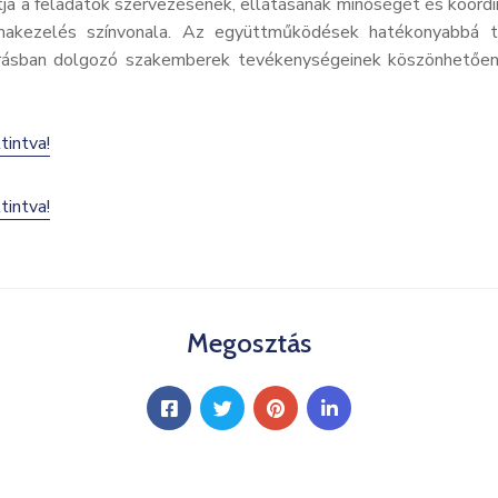
ítja a feladatok szervezésének, ellátásának minőségét és koordi
akezelés színvonala. Az együttműködések hatékonyabbá tesz
 járásban dolgozó szakemberek tevékenységeinek köszönhető
tintva!
tintva!
Megosztás