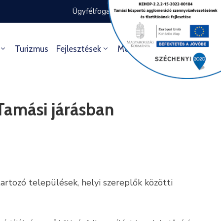
Ügyfélfogadás rendje
Ügyintézés
Turizmus
Fejlesztések
Média
Kultúra
Tamási járásban
rtozó települések, helyi szereplők közötti