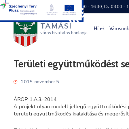
+36 74 570 800
H: 8:00 - 16:30, Cs: 08:00 - 
TAMÁSI
Hírek
Városunk
város hivatalos honlapja
Területi együttműködést s
2015. november 5.
ÁROP-1.A.3.-2014
A projekt olyan modell jellegű együttműködési p
területi együttműködés kialakítása és megerősít