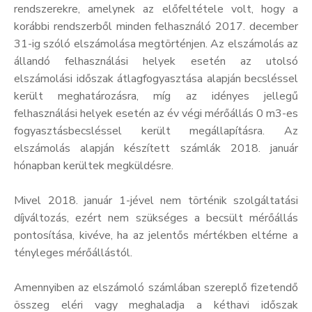
rendszerekre, amelynek az előfeltétele volt, hogy a
Kultúra
korábbi rendszerből minden felhasználó 2017. december
31-ig szóló elszámolása megtörténjen. Az elszámolás az
Keresés
állandó felhasználási helyek esetén az utolsó
elszámolási időszak átlagfogyasztása alapján becsléssel
került meghatározásra, míg az idényes jellegű
felhasználási helyek esetén az év végi mérőállás 0 m3-es
fogyasztásbecsléssel került megállapításra. Az
elszámolás alapján készített számlák 2018. január
hónapban kerültek megküldésre.
Mivel 2018. január 1-jével nem történik szolgáltatási
díjváltozás, ezért nem szükséges a becsült mérőállás
pontosítása, kivéve, ha az jelentős mértékben eltérne a
tényleges mérőállástól.
Amennyiben az elszámoló számlában szereplő fizetendő
összeg eléri vagy meghaladja a kéthavi időszak