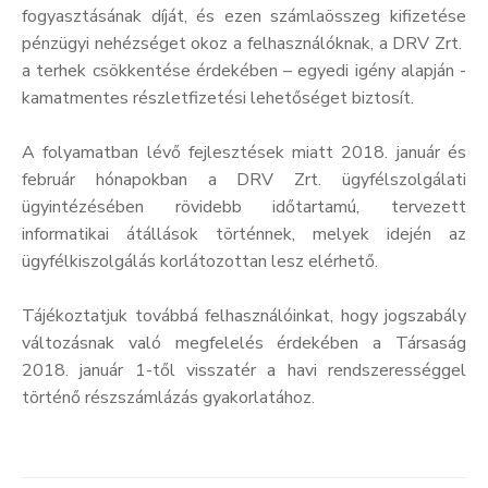
fogyasztásának díját, és ezen számlaösszeg kifizetése
pénzügyi nehézséget okoz a felhasználóknak, a DRV Zrt.
a terhek csökkentése érdekében – egyedi igény alapján -
kamatmentes részletfizetési lehetőséget biztosít.
A folyamatban lévő fejlesztések miatt 2018. január és
február hónapokban a DRV Zrt. ügyfélszolgálati
ügyintézésében rövidebb időtartamú, tervezett
informatikai átállások történnek, melyek idején az
ügyfélkiszolgálás korlátozottan lesz elérhető.
Tájékoztatjuk továbbá felhasználóinkat, hogy jogszabály
változásnak való megfelelés érdekében a Társaság
2018. január 1-től visszatér a havi rendszerességgel
történő részszámlázás gyakorlatához.