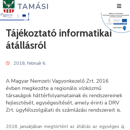
TAMÁSI
Hírek
Tájékoztató informatikai
Városunk
átállásról
Önkormányzat
2018. február 6.
Polgármesteri
Hivatal
A Magyar Nemzeti Vagyonkezelő Zrt. 2016
Közérdekű
évben megkezdte a regionális víziközmű
társaságok háttérfolyamatainak és rendszereinek
Turizmus
fejlesztését, egységesítését, amely érinti a DRV
Zrt. ügyfélszolgálati és számlázási rendszereit is.
Fejlesztések
Média
2018. januárjában megtörtént az átállás az egységes új