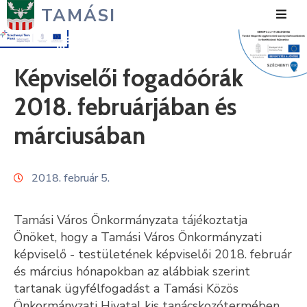
TAMÁSI
Hírek
Képviselői fogadóórák
Városunk
2018. februárjában és
Önkormányzat
márciusában
Polgármesteri
Hivatal
2018. február 5.
Közérdekű
Tamási Város Önkormányzata tájékoztatja
Turizmus
Önöket, hogy a Tamási Város Önkormányzati
képviselő - testületének képviselői 2018. február
Fejlesztések
és március hónapokban az alábbiak szerint
tartanak ügyfélfogadást a Tamási Közös
Média
Önkormányzati Hivatal kis tanácskozótermében