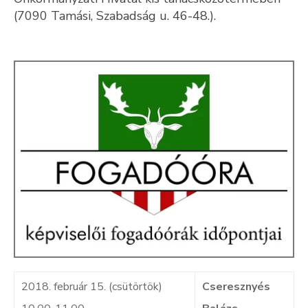
(7090 Tamási, Szabadság u. 46-48.).
Kultúra
Keresés
2018. február 15. (csütörtök)
Cseresznyés