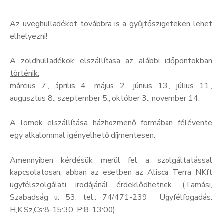
Az üveghulladékot továbbra is a gyűjtőszigeteken lehet
elhelyezni!
A zöldhulladékok elszállítása az alábbi időpontokban
történik:
március 7., április 4., május 2., június 13., július 11.,
augusztus 8., szeptember 5., október 3., november 14.
A lomok elszállítása házhozmenő formában félévente
egy alkalommal igényelhető díjmentesen.
Amennyiben kérdésük merül fel a szolgáltatással
kapcsolatosan, abban az esetben az Alisca Terra NKft
ügyfélszolgálati irodájánál érdeklődhetnek. (Tamási,
Szabadság u. 53. tel.: 74/471-239 Ügyfélfogadás:
H,K,Sz,Cs:8-15:30, P:8-13:00)