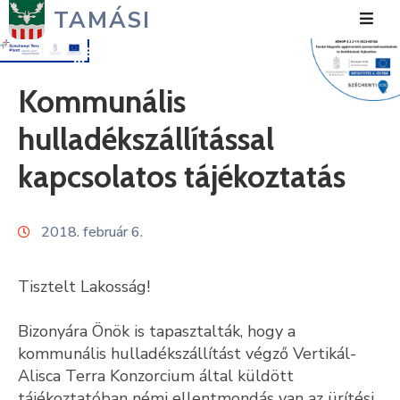
TAMÁSI
Hírek
Kommunális
Városunk
hulladékszállítással
Önkormányzat
kapcsolatos tájékoztatás
Polgármesteri
Hivatal
2018. február 6.
Közérdekű
Tisztelt Lakosság!
Turizmus
Bizonyára Önök is tapasztalták, hogy a
Fejlesztések
kommunális hulladékszállítást végző Vertikál-
Alisca Terra Konzorcium által küldött
Média
tájékoztatóban némi ellentmondás van az ürítési