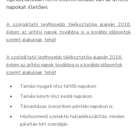
napokat illetően.
Kultúra
Keresés
A szolgáltató legfrissebb tájékoztatója alapján 2018.
évben az ürítési napok továbbra is a korábbi időpontok
szerint alakulnak, tehát
A szolgáltató legfrissebb tájékoztatója alapján 2018.
évben az ürítési napok továbbra is a korábbi időpontok
szerint alakulnak, tehát
Tamási nyugati rész hétfői napokon;
Tamási keleti rész keddi napokon;
Társasházas övezetben pénteki napokon is;
Házhozmenő szelektív hulladékszállítás: minden
páratlan hét szerdáján.