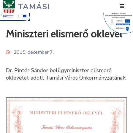
TAMÁSI
Hírek
Miniszteri elismerő oklevél
Városunk
2015. december 7.
Önkormányzat
Polgármesteri
Dr. Pintér Sándor belügyminiszter elismerő
Hivatal
oklevelet adott Tamási Város Önkormányzatának.
Közérdekű
Turizmus
Fejlesztések
Média