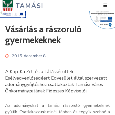
TAMÁSI
Hírek
Vásárlás a rászoruló
Városunk
gyermekeknek
Önkormányzat
2015. december 8.
Polgármesteri
Hivatal
A Kop-Ka Zrt. és a Látássérültek
Közérdekű
Esélyegyenlőségéért Egyesület által szervezett
adománygyűjtéshez csatlakoztak Tamási Város
Turizmus
Önkormányzatának Fideszes Képviselői.
Fejlesztések
Az adományokat a tamási rászoruló gyermekeknek
Média
gyűjtik. Csatlakozzunk minél többen és tegyük szebbé a