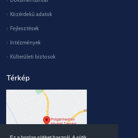
Közérdekű adatok
Fejlesztések
Intézmények
Külterületi biztosok
Térkép
Ez a honlap sütiket használ. A sütik