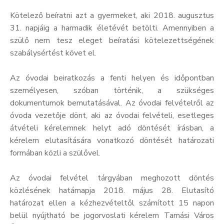
Kötelező beíratni azt a gyermeket, aki 2018. augusztus
31. napjáig a harmadik életévét betölti. Amennyiben a
szülő nem tesz eleget beíratási kötelezettségének
szabálysértést követ el.
Az óvodai beiratkozás a fenti helyen és időpontban
személyesen, szóban történik, a szükséges
dokumentumok bemutatásával. Az óvodai felvételről az
óvoda vezetője dönt, aki az óvodai felvételi, esetleges
átvételi kérelemnek helyt adó döntését írásban, a
kérelem elutasítására vonatkozó döntését határozati
formában közli a szülővel.
Az óvodai felvétel tárgyában meghozott döntés
közlésének határnapja 2018. május 28. Elutasító
határozat ellen a kézhezvételtől számított 15 napon
belül nyújtható be jogorvoslati kérelem Tamási Város