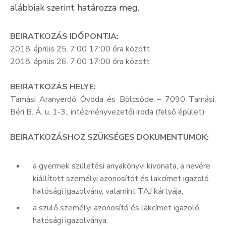
alábbiak szerint határozza meg.
Kultúra
Keresés
BEIRATKOZÁS IDŐPONTJA:
2018. április 25. 7:00 17:00 óra között
2018. április 26. 7:00 17:00 óra között
BEIRATKOZÁS HELYE:
Tamási Aranyerdő Óvoda és Bölcsőde – 7090 Tamási,
Béri B. Á. u. 1-3., intézményvezetői iroda (felső épület)
BEIRATKOZÁSHOZ SZÜKSÉGES DOKUMENTUMOK:
a gyermek születési anyakönyvi kivonata, a nevére
kiállított személyi azonosítót és lakcímet igazoló
hatósági igazolvány, valamint TAJ kártyája,
a szülő személyi azonosító és lakcímet igazoló
hatósági igazolványa.