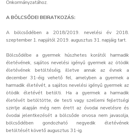
Önkormányzatához.
A BÖLCSŐDEI BEIRATKOZÁS:
A bölcsődében a 2018/2019. nevelési év 2018.
szeptember 1. napjától 2019. augusztus 31. napjáig tart.
Bölcsődébe a gyermek húszhetes korától harmadik
életévének, sajátos nevelési igényű gyermek az ötödik
életévének betöltéséig, illetve annak az évnek a
december 31-éig vehető fel, amelyben a gyermek a
harmadik életévét, a sajátos nevelési igényű gyermek az
ötödik életévét betölti. Ha a gyermek a harmadik
életévét betöltötte, de testi vagy szellemi fejlettségi
szintje alapján még nem érett az óvodai nevelésre és
óvodai jelentkezését a bölcsőde orvosa nem javasolja,
bölcsődében gondozható negyedik életévének
betöltését követő augusztus 31-ig.