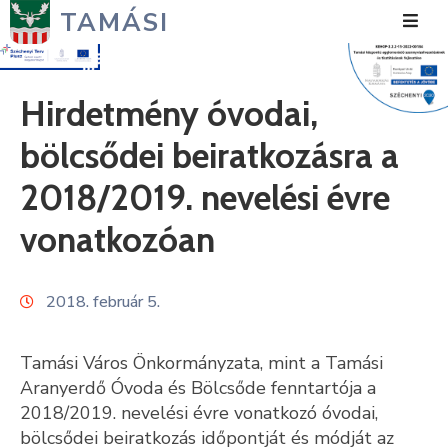
TAMÁSI
Hírek
Hirdetmény óvodai,
Városunk
bölcsődei beiratkozásra a
Önkormányzat
2018/2019. nevelési évre
Polgármesteri
vonatkozóan
Hivatal
Közérdekű
2018. február 5.
Turizmus
Tamási Város Önkormányzata, mint a Tamási
Fejlesztések
Aranyerdő Óvoda és Bölcsőde fenntartója a
2018/2019. nevelési évre vonatkozó óvodai,
Média
bölcsődei beiratkozás időpontját és módját az