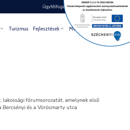
Ügyfélfogadás rendje
Ügyintézés
Turizmus
Fejlesztések
Média
Kultúra
lakossági fórumsorozatát, amelynek első
 a Bercsényi és a Vörösmarty utca