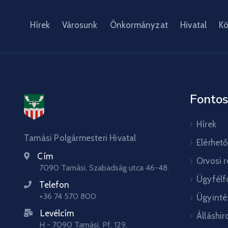
Hírek
Városunk
Önkormányzat
Hivatal
Kö
Fontos
Hírek
Tamási Polgármesteri Hivatal
Elérhet
Cím
Orvosi 
7090 Tamási, Szabadság utca 46-48.
Ügyfélf
Telefon
+36 74 570 800
Ügyinté
Levélcím
Álláshir
H - 7090 Tamási, Pf. 129.