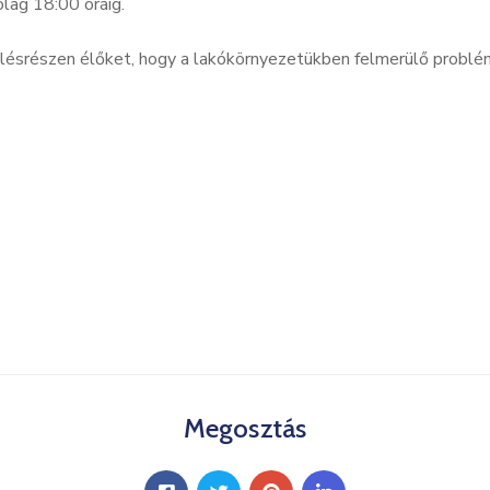
lag 18:00 óráig.
pülésrészen élőket, hogy a lakókörnyezetükben felmerülő problém
Megosztás