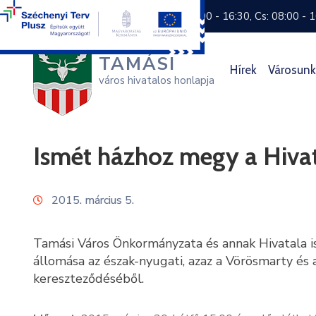
+36 74 570 800
H: 8:00 - 16:30, Cs: 08:00 - 
TAMÁSI
Hírek
Városunk
város hivatalos honlapja
Ismét házhoz megy a Hivat
2015. március 5.
Tamási Város Önkormányzata és annak Hivatala 
állomása az észak-nyugati, azaz a Vörösmarty és a
kereszteződéséből.