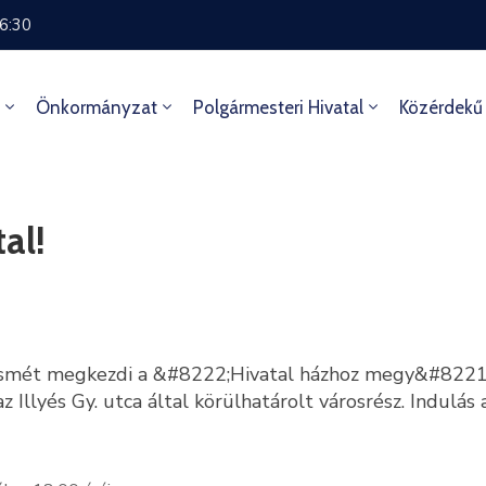
16:30
Önkormányzat
Polgármesteri Hivatal
Közérdekű
al!
ismét megkezdi a &#8222;Hivatal házhoz megy&#8221; 
z Illyés Gy. utca által körülhatárolt városrész. Indulás