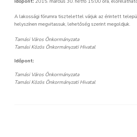
Időpont:
2015. március 30. hétfő 15:00 óra, előrelátható
A lakossági fórumra tisztelettel várjuk az érintett tele
helyszínen megvitassuk, lehetőség szerint megoldjuk.
Tamási Város Önkormányzata
Tamási Közös Önkormányzati Hivatal
Időpont:
Tamási Város Önkormányzata
Tamási Közös Önkormányzati Hivatal