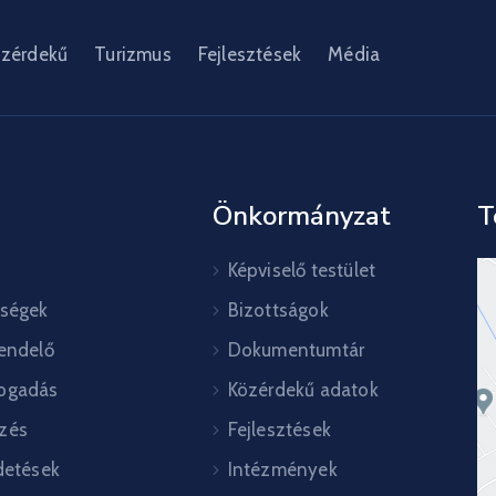
zérdekű
Turizmus
Fejlesztések
Média
Önkormányzat
T
Képviselő testület
őségek
Bizottságok
rendelő
Dokumentumtár
ogadás
Közérdekű adatok
zés
Fejlesztések
detések
Intézmények