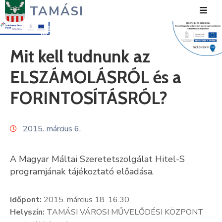
TAMÁSI
Hírek
Mit kell tudnunk az
Városunk
ELSZÁMOLÁSRÓL és a
Önkormányzat
FORINTOSÍTÁSRÓL?
Polgármesteri
Hivatal
2015. március 6.
Közérdekű
A Magyar Máltai Szeretetszolgálat Hitel-S
Turizmus
programjának tájékoztató előadása.
Fejlesztések
Időpont:
2015. március 18. 16.30
Média
Helyszín:
TAMÁSI VÁROSI MŰVELŐDÉSI KÖZPONT