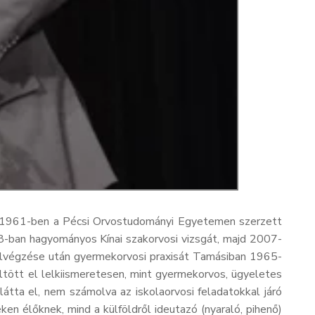
n 1961-ben a Pécsi Orvostudományi Egyetemen szerzett
8-ban hagyományos Kínai szakorvosi vizsgát, majd 2007-
elvégzése után gyermekorvosi praxisát Tamásiban 1965-
ltött el lelkiismeretesen, mint gyermekorvos, ügyeletes
átta el, nem számolva az iskolaorvosi feladatokkal járó
n élőknek, mind a külföldről ideutazó (nyaraló, pihenő)