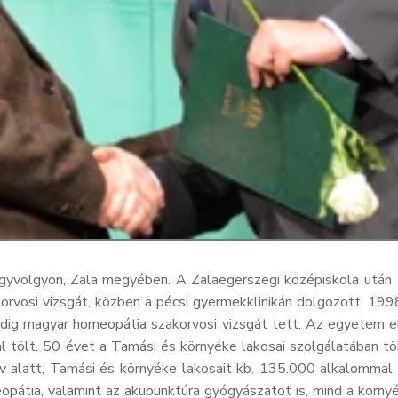
rgyvölgyön, Zala megyében. A Zalaegerszegi középiskola utá
orvosi vizsgát, közben a pécsi gyermekklinikán dolgozott. 199
pedig magyar homeopátia szakorvosi vizsgát tett. Az egyetem 
al tölt. 50 évet a Tamási és környéke lakosai szolgálatában tö
v alatt, Tamási és környéke lakosait kb. 135.000 alkalommal l
tia, valamint az akupunktúra gyógyászatot is, mind a környéke