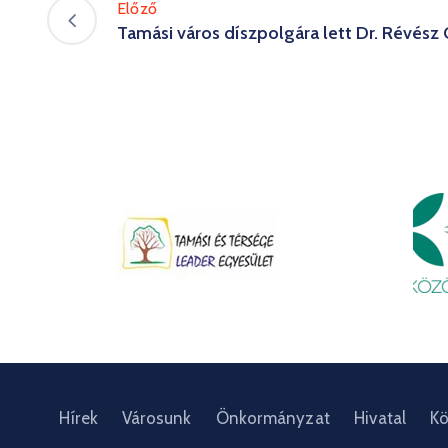
Előző
Tamási város díszpolgára lett Dr. Révész
Hírek
Városunk
Önkormányzat
Hivatal
Kö