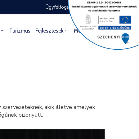
Ügyfélfogadás rendje
Ügyintézés
Turizmus
Fejlesztések
Média
Kultúra
zervezeteknek, akik illetve amelyek
égűnek bizonyult.