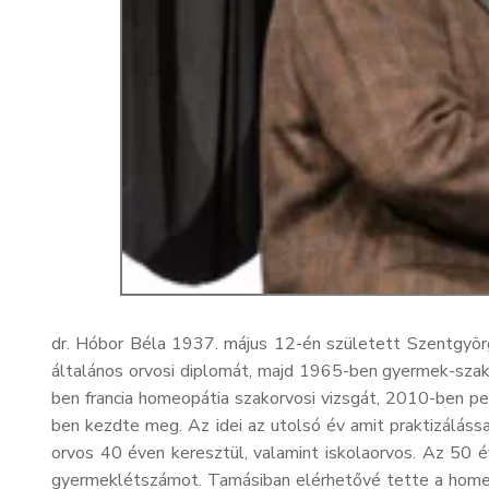
dr. Hóbor Béla 1937. május 12-én született Szentgyö
általános orvosi diplomát, majd 1965-ben gyermek-szak
ben francia homeopátia szakorvosi vizsgát, 2010-ben 
ben kezdte meg. Az idei az utolsó év amit praktizáláss
orvos 40 éven keresztül, valamint iskolaorvos. Az 50 é
gyermeklétszámot. Tamásiban elérhetővé tette a homeopá