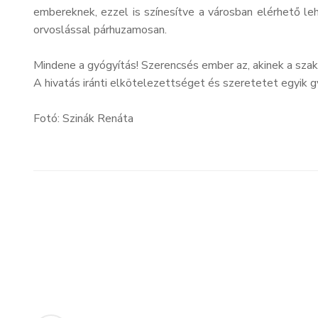
embereknek, ezzel is színesítve a városban elérhető leh
orvoslással párhuzamosan.
Mindene a gyógyítás! Szerencsés ember az, akinek a szakm
A hivatás iránti elkötelezettséget és szeretetet egyik g
Fotó: Szinák Renáta