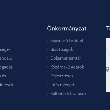
Önkormányzat
T
Képviselő testület
őségek
Bizottságok
rendelő
Dokumentumtár
ogadás
Közérdekű adatok
zés
Fejlesztések
detések
Intézmények
Külterületi biztosok