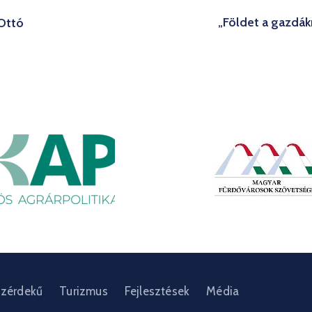
„Földet a gazdák
 Ottó
zérdekű
Turizmus
Fejlesztések
Média