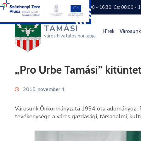
+36 74 570 800
H: 8:00 - 16:30, Cs: 08:00 - 
TAMÁSI
Hírek
Városunk
város hivatalos honlapja
„Pro Urbe Tamási” kitüntet
2015. november 4.
Városunk Önkormányzata 1994 óta adományoz „Pr
tevékenysége a város gazdasági, társadalmi, kult