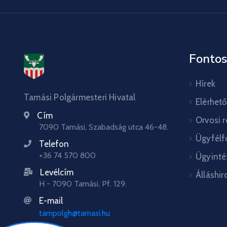
Fontos
Hírek
Tamási Polgármesteri Hivatal
Elérhet
Cím
Orvosi 
7090 Tamási, Szabadság utca 46-48.
Ügyfélf
Telefon
+36 74 570 800
Ügyinté
Levélcím
Álláshir
H - 7090 Tamási, Pf. 129.
E-mail
tampolgh@tamasi.hu