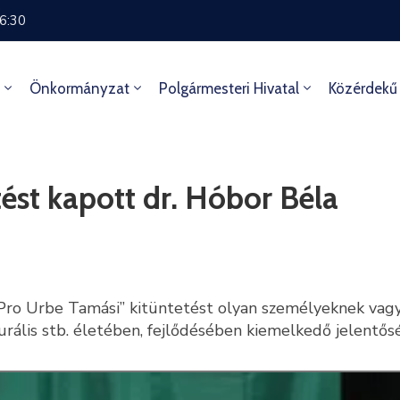
16:30
Önkormányzat
Polgármesteri Hivatal
Közérdekű
ést kapott dr. Hóbor Béla
o Urbe Tamási” kitüntetést olyan személyeknek vagy s
urális stb. életében, fejlődésében kiemelkedő jelentős