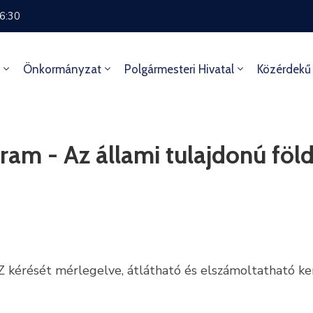
16:30
Önkormányzat
Polgármesteri Hivatal
Közérdekű
am - Az állami tulajdonú föld
érését mérlegelve, átlátható és elszámoltatható ker