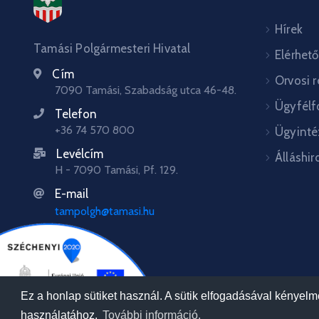
Hírek
Tamási Polgármesteri Hivatal
Elérhet
Cím
Orvosi 
7090 Tamási, Szabadság utca 46-48.
Ügyfélf
Telefon
+36 74 570 800
Ügyinté
Levélcím
Álláshir
H - 7090 Tamási, Pf. 129.
E-mail
tampolgh@tamasi.hu
Ez a honlap sütiket használ. A sütik elfogadásával kényel
használatához.
További információ.