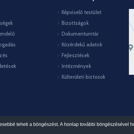
Képviselő testület
őségek
Bizottságok
rendelő
Dokumentumtár
ogadás
Közérdekű adatok
zés
Fejlesztések
detések
Intézmények
Külterületi biztosok
mesebbé teheti a böngészést. A honlap további böngészésével ho