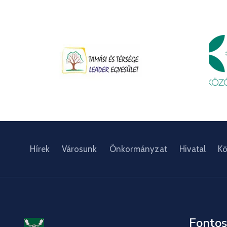
Hírek
Városunk
Önkormányzat
Hivatal
Kö
Fontos