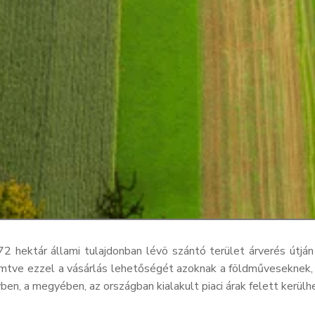
ektár állami tulajdonban lévö szántó terület árverés útján t
ve ezzel a vásárlás lehetőségét azoknak a földműveseknek, a
yben, a megyében, az országban kialakult piaci árak felett kerülh