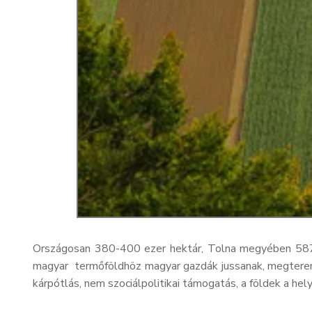
Országosan 380-400 ezer hektár, Tolna megyében 5872 h
magyar termőföldhöz magyar gazdák jussanak, megteremt
kárpótlás, nem szociálpolitikai támogatás, a földek a hel