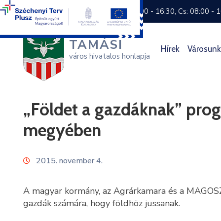
+36 74 570 800
H: 8:00 - 16:30, Cs: 08:00 - 
TAMÁSI
Hírek
Városunk
város hivatalos honlapja
„Földet a gazdáknak” progr
megyében
2015. november 4.
A magyar kormány, az Agrárkamara és a MAGOSZ k
gazdák számára, hogy földhöz jussanak.