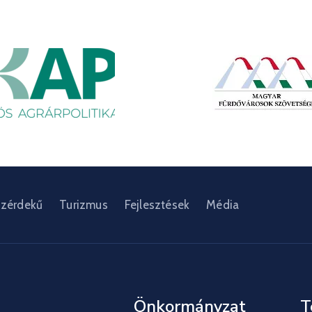
zérdekű
Turizmus
Fejlesztések
Média
Önkormányzat
T