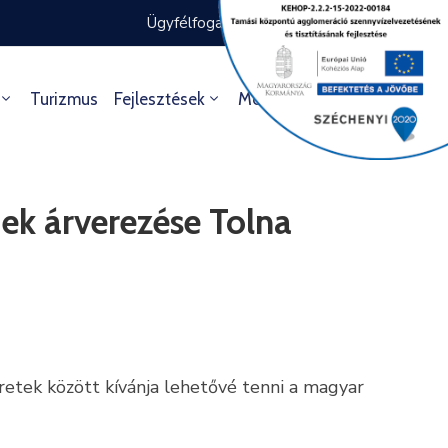
Ügyfélfogadás rendje
Ügyintézés
Turizmus
Fejlesztések
Média
Kultúra
ek árverezése Tolna
etek között kívánja lehetővé tenni a magyar