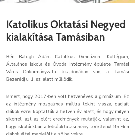
Kultúra
Keresés
Katolikus Oktatási Negyed
kialakítása Tamásiban
Béri Balogh Ádám Katolikus Gimnázium, Kollégium,
Általános Iskola és Óvoda Intézmény épülete Tamási
Város Önkormányzata tulajdonában van, a Tamási
Bezerédj u. 1. sz. alatt működik.
Ismert, hogy 2017-ben volt hetvenéves a gimnázium. Ez
az intézmény mozgalmas múltra tekint vissza, padjait
diákok ezrei koptatták a hetven év alatt, és hogy milyen
sikerrel, azt az elért eredmények mutatják, valamint az,
hogy iskolánkban a felsőoktatási arány töretlenül 85 % a
diákok által megjelölt első helyekre.