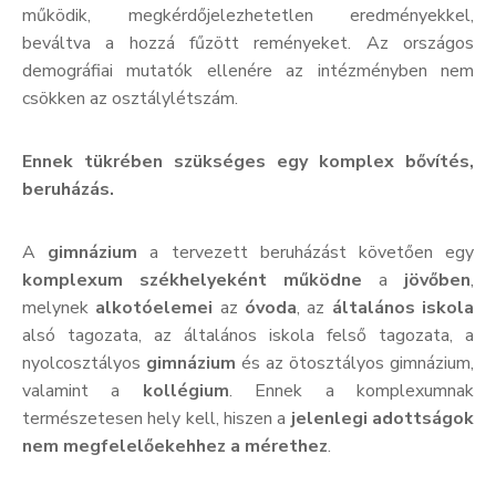
működik, megkérdőjelezhetetlen eredményekkel,
beváltva a hozzá fűzött reményeket. Az országos
demográfiai mutatók ellenére az intézményben nem
csökken az osztálylétszám.
Ennek tükrében szükséges egy komplex bővítés,
beruházás.
A
gimnázium
a tervezett beruházást követően egy
komplexum székhelyeként működne
a
jövőben
,
melynek
alkotóelemei
az
óvoda
, az
általános iskola
alsó tagozata, az általános iskola felső tagozata, a
nyolcosztályos
gimnázium
és az ötosztályos gimnázium,
valamint a
kollégium
. Ennek a komplexumnak
természetesen hely kell, hiszen a
jelenlegi adottságok
nem megfelelőekehhez a mérethez
.