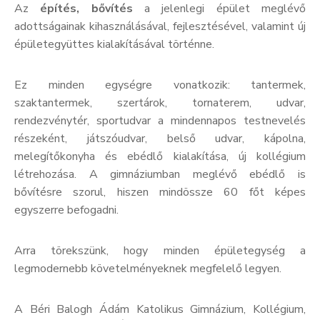
Az
építés, bővítés
a jelenlegi épület meglévő
adottságainak kihasználásával, fejlesztésével, valamint új
épületegyüttes kialakításával történne.
Ez minden egységre vonatkozik: tantermek,
szaktantermek, szertárok, tornaterem, udvar,
rendezvénytér, sportudvar a mindennapos testnevelés
részeként, játszóudvar, belső udvar, kápolna,
melegítőkonyha és ebédlő kialakítása, új kollégium
létrehozása. A gimnáziumban meglévő ebédlő is
bővítésre szorul, hiszen mindössze 60 főt képes
egyszerre befogadni.
Arra törekszünk, hogy minden épületegység a
legmodernebb követelményeknek megfelelő legyen.
A Béri Balogh Ádám Katolikus Gimnázium, Kollégium,