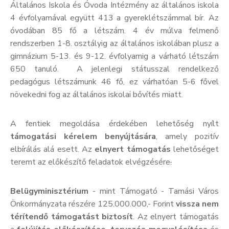
Általános Iskola és Óvoda Intézmény az általános iskola
4 évfolyamával együtt 413 a gyereklétszámmal bír. Az
óvodában 85 fő a létszám. 4 év múlva felmenő
rendszerben 1-8. osztályig az általános iskolában plusz a
gimnázium 5-13. és 9-12. évfolyamig a várható létszám
650 tanuló. A jelenlegi státusszal rendelkező
pedagógus létszámunk 46 fő, ez várhatóan 5-6 fővel
növekedni fog az általános iskolai bővítés miatt.
A fentiek megoldása érdekében lehetőség nyílt
támogatási kérelem benyújtására
, amely pozitív
elbírálás alá esett. Az
elnyert támogatás
lehetőséget
teremt az előkészítő feladatok elvégzésére
.
Belügyminisztérium
- mint Támogató - Tamási Város
Önkormányzata részére 125.000.000,- Forint
vissza nem
térítendő támogatást biztosít
. Az elnyert támogatás