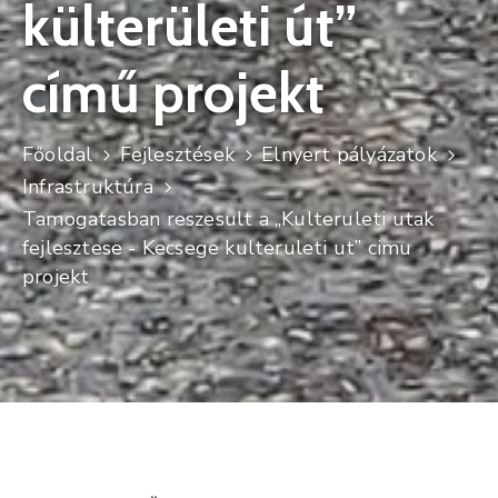
külterületi út”
Kultúra
című projekt
Keresés
Főoldal
Fejlesztések
Elnyert pályázatok
Infrastruktúra
Tamogatasban reszesult a „Kulteruleti utak
fejlesztese - Kecsege kulteruleti ut” cimu
projekt