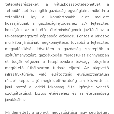
településrészeket, a vállalkozásoktelephelyét a
településsel és segítik gazdasági egységként működni a
települést. Így a komfortosabb élet mellett
hozzájárulnak a gazdaságifejlődéshez is.A fejlesztés
hozzájárul az ott élők életminőségének javításához, a
lakosságmegtartó képesség erősödik. Fontos a lakosok
munkába járásának megkönnyítése, továbbá a fejlesztés
megvalósítását követően a gazdasági szereplők a
szállítmányozást, gazdálkodási feladatukat könnyebben
el tudják végezni, a telephelyükre és/vagy földjeikre
megfelelő úthálózaton tudnak eljutni. Az alapvető
infrastruktúrával való ellátottság elválaszthatatlan
részét képezi a jó megközelíthetőség, ami közvetlenül
járul hozzá a vidéki lakosság által igénybe vehető
szolgáltatások biztos eléréséhez és az életminőség
javulásához.
Mindemellett a projekt megvalósítása nagy segítséget