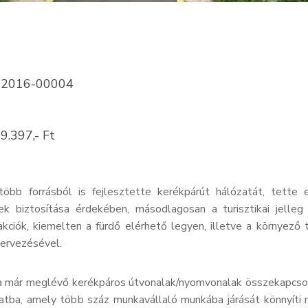
1-2016-00004
9.397,- Ft
bb forrásból is fejlesztette kerékpárút hálózatát, tette 
k biztosítása érdekében, másodlagosan a turisztikai jelleg
rakciók, kiemelten a fürdő elérhető legyen, illetve a környező
zervezésével.
a már meglévő kerékpáros útvonalak/nyomvonalak összekapcso
zatba, amely több száz munkavállaló munkába járását könnyíti 