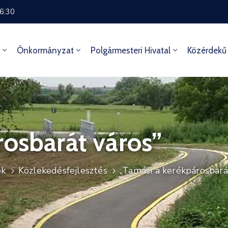
16:30
Önkormányzat
Polgármesteri Hivatal
Közérdekű
rosbarát város”
ok
Közlekedésfejlesztés
„Tamási a kerékpárosbará