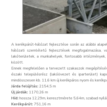
A kerékpárút-hálózat fejlesztése során az alábbi alape
hálózati szemléletű fejlesztések megfogalmazása, v
lakóterületek, a munkahelyek, fontosabb intézmények,
között.
Ennek megfelelően a tervezett szakaszok megépítésével
északi településrész (lakóövezet és iparterület) ka
mindösszesen kb. 11,6 km új kerékpáros nyom és kerékpá
Járda felújítás:
2154,5 m
Új járdák:
1170,26 m
Híd:
hossza 12,29m, keresztmérete 5,64m, szabad nyíl
Kerékpárút:
751,16 m