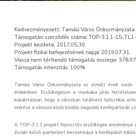
Kedvezményezett: Tamási Város Önkormányzata
Támogatási szerződés száma: TOP-3.1.1-15-TL
Projekt kezdete: 2017.05.30.
Projekt fizikai befejezésének napja: 2019.07.31.
Vissza nem térítendő támogatás összege: 378.97
Támogatás intenzitás: 100%
Tamási Város Önkormányzata az elmúlt évek során tö
érdekében. Elsődlegesen a munkába járás feltételeine
kialakításban, hogy a városban található turisztikai att
elérése a városon kívüli kisebb-nagyobb kerékpártúrák s
A TOP-3.1.1 projekt fejlesztés elsődleges eredménye 
északi külső iparterület becsatolása a kerékpárút-háló