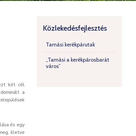
Közlekedésfejlesztés
Tamási kerékpárutak
„Tamási a kerékpárosbarát
város”
ezt két cél
 dominált a
 települések
lása és egy
meg, illetve