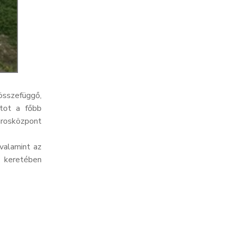
összefüggő,
atot a főbb
árosközpont
valamint az
t keretében