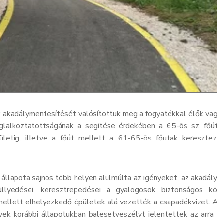
tek akadálymentesítését valósítottuk meg a fogyatékkal élők va
glalkoztatottságának a segítése érdekében a 65-ös sz. főú
ületig, illetve a főút mellett a 61-65-ös főutak kereszte
i állapota sajnos több helyen alulmúlta az igényeket, az akadá
llyedései, keresztrepedései a gyalogosok biztonságos kö
mellett elhelyezkedő épületek alá vezették a csapadékvizet. A
lyek korábbi állapotukban balesetveszélyt jelentettek az arra