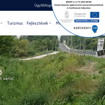
Ügyfélfogadás rendje
Ügyintézés
Turizmus
Fejlesztések
Média
Kultúra
t város”