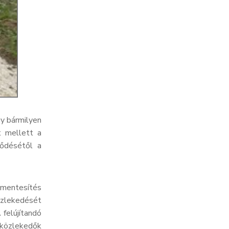
gy bármilyen
t mellett a
ződésétől a
lymentesítés
zlekedését
 felújítandó
 közlekedők