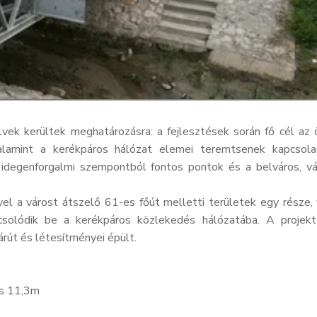
lvek kerültek meghatározásra: a fejlesztések során fő cél az 
alamint a kerékpáros hálózat elemei teremtsenek kapcsol
 idegenforgalmi szempontból fontos pontok és a belváros, v
 a várost átszelő 61-es főút melletti területek egy része, 
pcsolódik be a kerékpáros közlekedés hálózatába. A projek
rút és létesítményei épült.
ás 11,3m