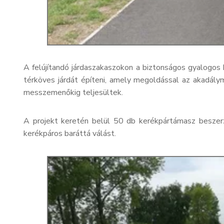
A felújítandó járdaszakaszokon a biztonságos gyalogos 
térköves járdát építeni, amely megoldással az akadály
messzemenőkig teljesültek.
A projekt keretén belül 50 db kerékpártámasz beszer
kerékpáros baráttá válást.