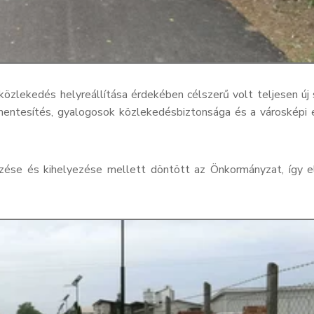
közlekedés helyreállítása érdekében célszerű volt teljesen új
mentesítés, gyalogosok közlekedésbiztonsága és a városképi e
zése és kihelyezése mellett döntött az Önkormányzat, így e