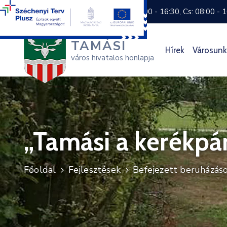
+36 74 570 800
H: 8:00 - 16:30, Cs: 08:00 - 
TAMÁSI
Hírek
Városunk
város hivatalos honlapja
„Tamási a kerékpá
Főoldal
Fejlesztések
Befejezett beruházás