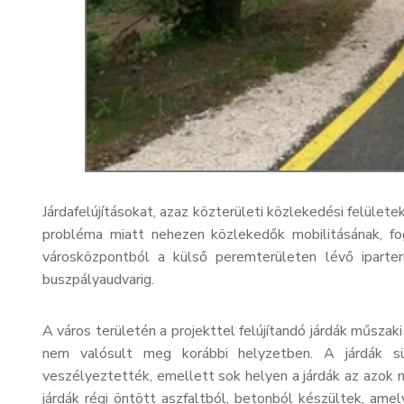
Járdafelújításokat, azaz közterületi közlekedési felüle
probléma miatt nehezen közlekedők mobilitásának, fo
városközpontból a külső peremterületen lévő iparter
buszpályaudvarig.
A város területén a projekttel felújítandó járdák műszak
nem valósult meg korábbi helyzetben. A járdák sü
veszélyeztették, emellett sok helyen a járdák az azok 
járdák régi öntött aszfaltból, betonból készültek, ame