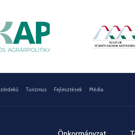
zérdekű
Turizmus
Fejlesztések
Média
Önkormányzat
T