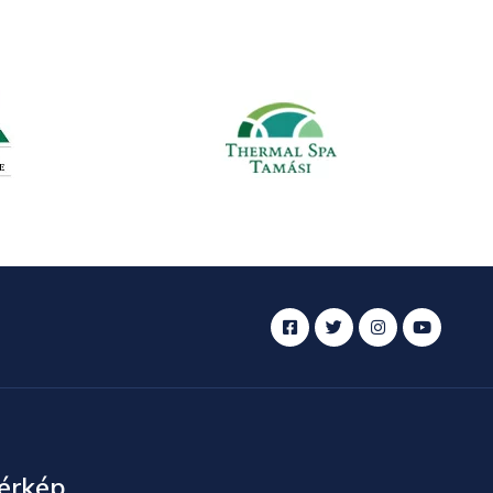
érkép