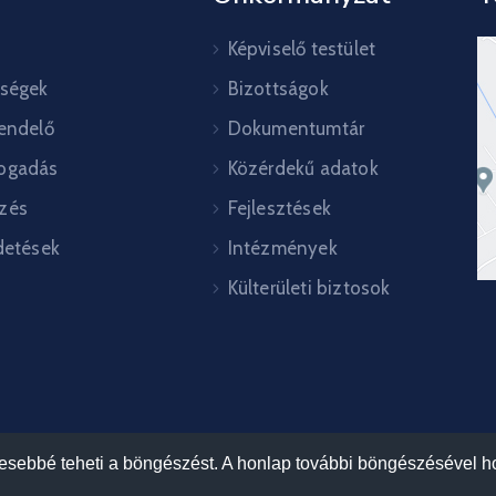
Képviselő testület
őségek
Bizottságok
rendelő
Dokumentumtár
ogadás
Közérdekű adatok
zés
Fejlesztések
detések
Intézmények
Külterületi biztosok
mesebbé teheti a böngészést. A honlap további böngészésével ho