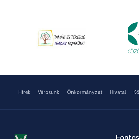
Hírek
Városunk
Önkormányzat
Hivatal
Kö
Fontos