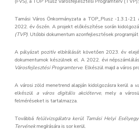
(FVS), a TOP Plusz Városfejlesztési Programterv (TVP)
Tamási Város Önkormányzata a TOP_Plusz -1.3.1-21 azo
2022. év őszén. A projekt előkészítése során kidolgozá
(TVP)
. Utóbbi dokumentum azonfejlesztések programját 
A pályázat pozitív elbírálását követően 2023. év elej
dokumentumok készülnek el. A 2022. évi népszámlálás
Városfejlesztési Programterve
. Elkészül majd a város pr
A városi zöld menetrend alapján kidolgozásra kerül a
vá
elkészül
a város digitális akcióterve
, mely a városü
felméréseket is tartalmazza.
Továbbá
felülvizsgálatra kerül Tamási Helyi Esélyegy
Tervének
megírására is sor kerül.