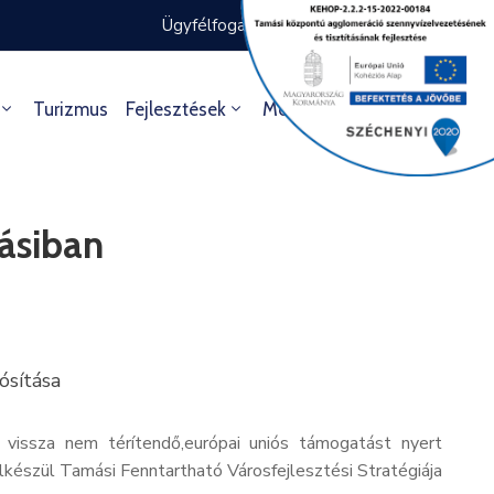
Ügyfélfogadás rendje
Ügyintézés
Turizmus
Fejlesztések
Média
Kultúra
másiban
ósítása
 vissza nem térítendő,európai uniós támogatást nyert
lkészül Tamási Fenntartható Városfejlesztési Stratégiája