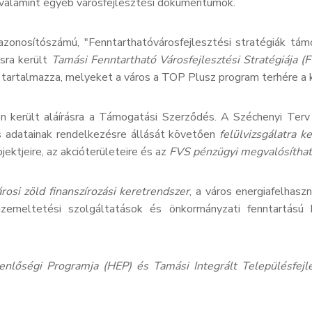
,valamint egyéb városfejlesztési dokumentumok.
nosítószámú, "Fenntarthatóvárosfejlesztési stratégiák támo
sra került
Tamási Fenntartható Városfejlesztési Stratégiája (
tartalmazza, melyeket a város a TOP Plusz program terhére a 
én került aláírásra a Támogatási Szerződés. A Széchenyi Ter
 adatainak rendelkezésre állását követően
felülvizsgálatra 
ojektjeire, az akcióterületeire és az
FVS pénzügyi megvalósíthat
rosi zöld finanszírozási keretrendszer
, a város energiafelhas
zemeltetési szolgáltatások és önkormányzati fenntartású kö
enlőségi Programja (HEP) és Tamási Integrált Településfejles