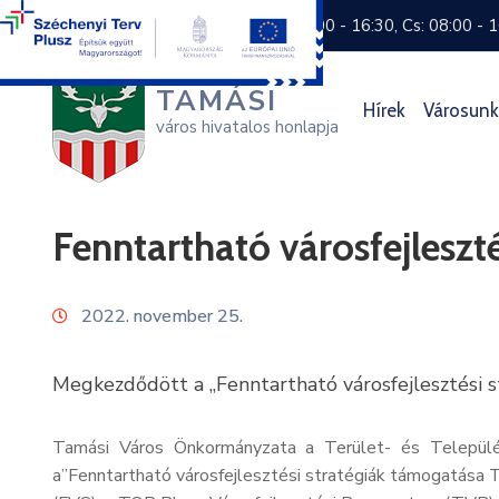
+36 74 570 800
H: 8:00 - 16:30, Cs: 08:00 - 
TAMÁSI
Hírek
Városunk
város hivatalos honlapja
Fenntartható városfejlesz
2022. november 25.
Megkezdődött a „Fenntartható városfejlesztési 
Tamási Város Önkormányzata a Terület- és Településf
a”Fenntartható városfejlesztési stratégiák támogatása T