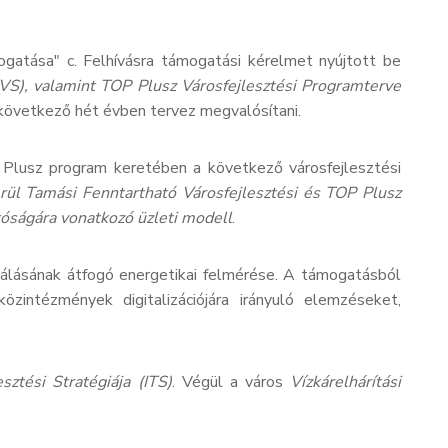
gatása" c. Felhívásra támogatási kérelmet nyújtott be
FVS), valamint TOP Plusz Városfejlesztési Programterve
következő hét évben tervez megvalósítani.
v Plusz program keretében a következő városfejlesztési
kerül Tamási Fenntartható Városfejlesztési és TOP Plusz
óságára vonatkozó üzleti modell
.
ználásának átfogó energetikai felmérése. A támogatásból
zintézmények digitalizációjára irányuló elemzéseket,
ztési Stratégiája (ITS)
. Végül a város
Vízkárelhárítási