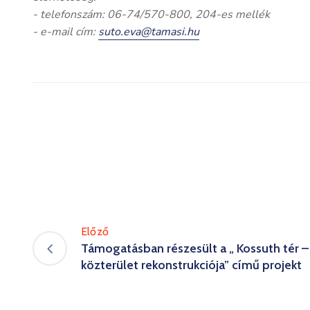
- telefonszám: 06-74/570-800, 204-es mellék
- e-mail cím:
suto.eva@tamasi.hu
Előző
Támogatásban részesült a „ Kossuth tér 
közterület rekonstrukciója” című projekt