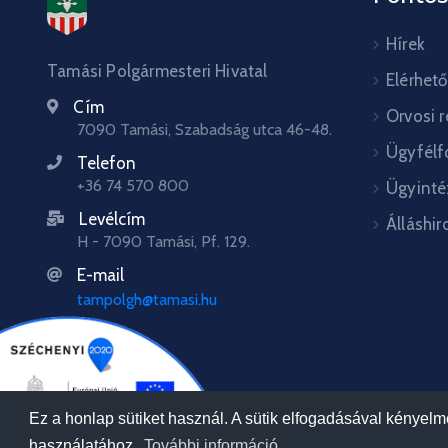
Hírek
Tamási Polgármesteri Hivatal
Elérhet
Cím
Orvosi 
7090 Tamási, Szabadság utca 46-48.
Ügyfélf
Telefon
+36 74 570 800
Ügyinté
Levélcím
Álláshir
H - 7090 Tamási, Pf. 129.
E-mail
tampolgh@tamasi.hu
Ez a honlap sütiket használ. A sütik elfogadásával kényel
használatához.
További információ.