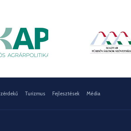
zérdekű
Turizmus
Fejlesztések
Média