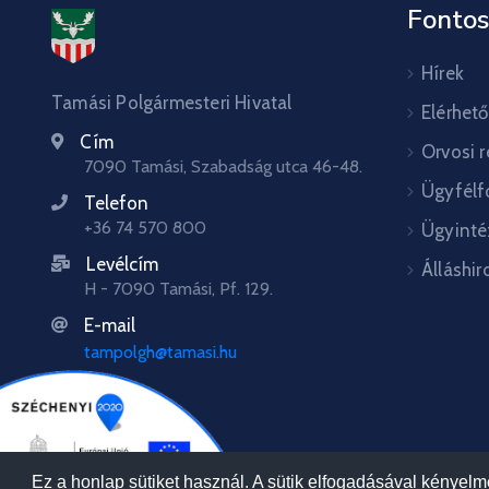
Fontos
Hírek
Tamási Polgármesteri Hivatal
Elérhet
Cím
Orvosi 
7090 Tamási, Szabadság utca 46-48.
Ügyfélf
Telefon
+36 74 570 800
Ügyinté
Levélcím
Álláshir
H - 7090 Tamási, Pf. 129.
E-mail
tampolgh@tamasi.hu
Ez a honlap sütiket használ. A sütik elfogadásával kényel