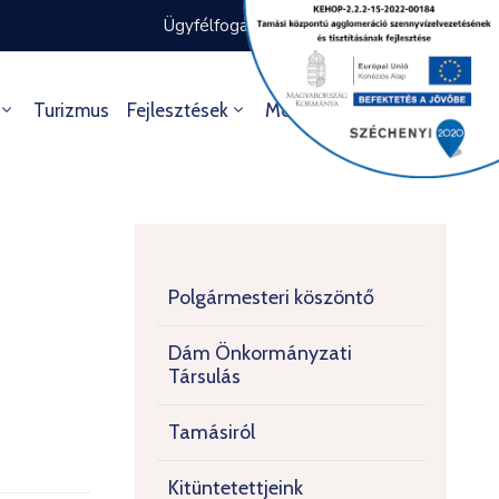
Ügyfélfogadás rendje
Ügyintézés
Turizmus
Fejlesztések
Média
Kultúra
Polgármesteri köszöntő
Dám Önkormányzati
Társulás
Tamásiról
Kitüntetettjeink