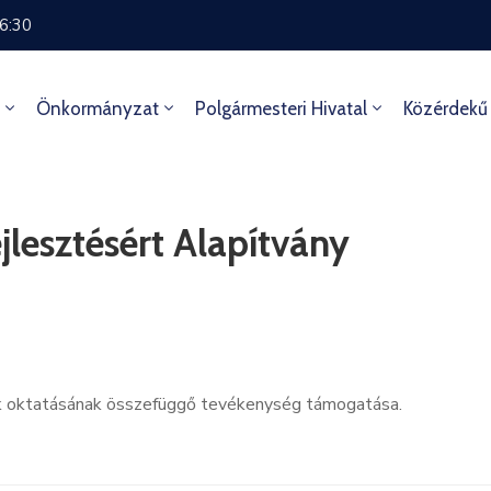
16:30
Önkormányzat
Polgármesteri Hivatal
Közérdekű
jlesztésért Alapítvány
ak oktatásának összefüggő tevékenység támogatása.