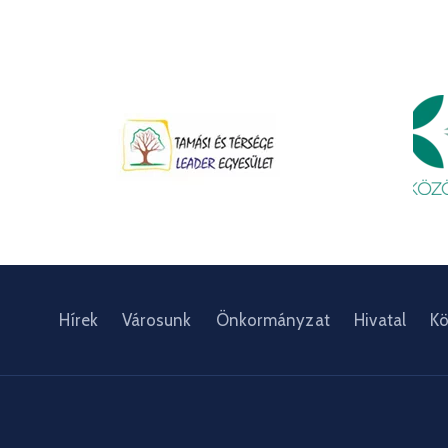
Hírek
Városunk
Önkormányzat
Hivatal
Kö