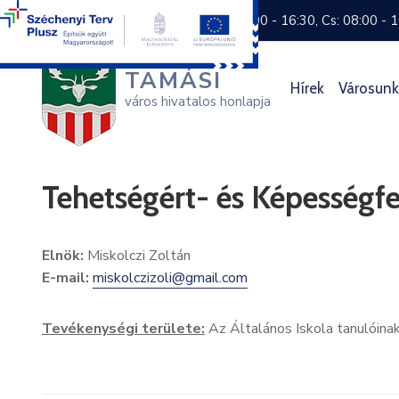
+36 74 570 800
H: 8:00 - 16:30, Cs: 08:00 - 
TAMÁSI
Hírek
Városunk
város hivatalos honlapja
Tehetségért- és Képességfe
Elnök:
Miskolczi Zoltán
E-mail:
miskolczizoli@gmail.com
Tevékenységi területe:
Az Általános Iskola tanulóin