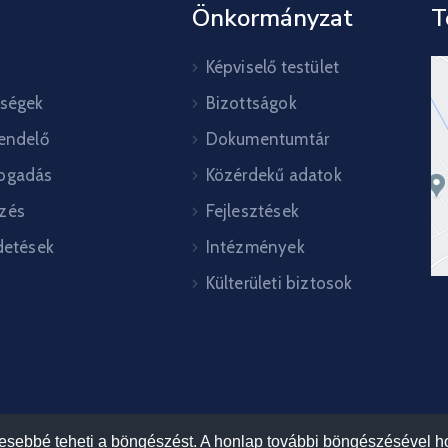
Önkormányzat
T
Képviselő testület
őségek
Bizottságok
rendelő
Dokumentumtár
ogadás
Közérdekű adatok
zés
Fejlesztések
detések
Intézmények
Külterületi biztosok
mesebbé teheti a böngészést. A honlap további böngészésével ho