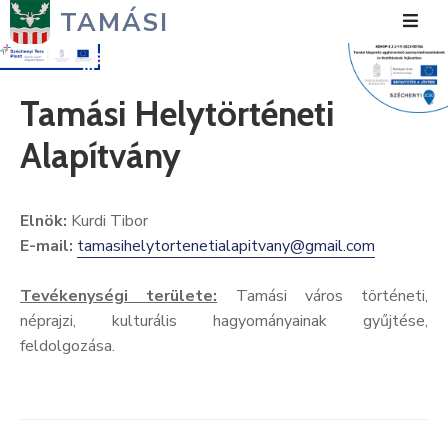
TAMÁSI
Hírek
Tamási Helytörténeti
Városunk
Alapítvány
Önkormányzat
Elnök:
Kurdi Tibor
Polgármesteri
E-mail:
tamasihelytortenetialapitvany@gmail.com
Hivatal
Közérdekű
Tevékenységi területe:
Tamási város történeti,
néprajzi, kulturális hagyományainak gyűjtése,
Turizmus
feldolgozása.
Fejlesztések
Média