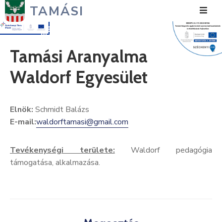
TAMÁSI
Hírek
Tamási Aranyalma
Városunk
Waldorf Egyesület
Önkormányzat
Elnök:
Schmidt Balázs
Polgármesteri
E-mail:
waldorftamasi@gmail.com
Hivatal
Közérdekű
Tevékenységi területe:
Waldorf pedagógia
támogatása, alkalmazása.
Turizmus
Fejlesztések
Média