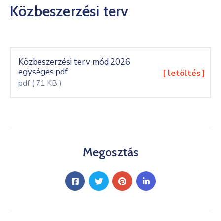
Közbeszerzési terv
Kultúra
Keresés
Közbeszerzési terv mód 2026
egységes.pdf
[ letöltés ]
pdf
( 71 KB )
Megosztás