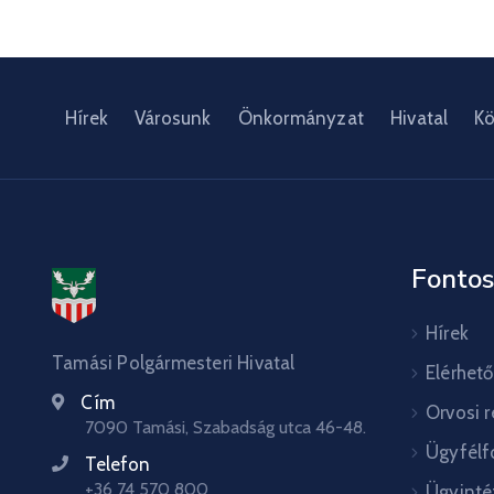
Hírek
Városunk
Önkormányzat
Hivatal
Kö
Fontos
Hírek
Tamási Polgármesteri Hivatal
Elérhet
Cím
Orvosi 
7090 Tamási, Szabadság utca 46-48.
Ügyfélf
Telefon
+36 74 570 800
Ügyinté