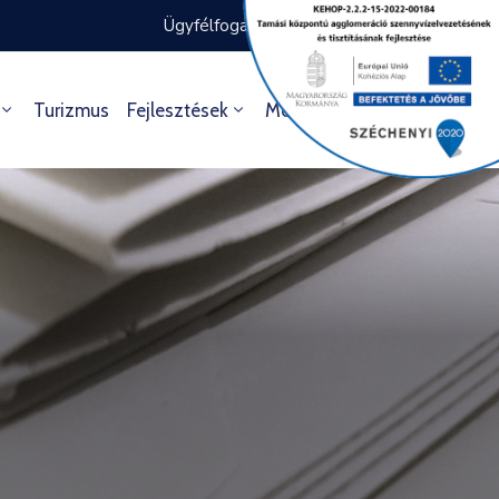
Ügyfélfogadás rendje
Ügyintézés
Turizmus
Fejlesztések
Média
Kultúra