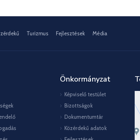
zérdekű
Turizmus
Fejlesztések
Média
Önkormányzat
T
Képviselő testület
őségek
Bizottságok
rendelő
Dokumentumtár
ogadás
Közérdekű adatok
zés
Fejlesztések