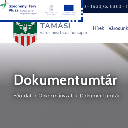
+36 74 570 800
H: 8:00 - 16:30, Cs: 08:00 - 
TAMÁSI
Hírek
Városunk
város hivatalos honlapja
Dokumentumtár
Főoldal
Önkormányzat
Dokumentumtár