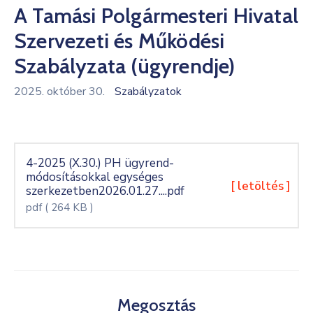
A Tamási Polgármesteri Hivatal
Kultúra
Szervezeti és Működési
Keresés
Szabályzata (ügyrendje)
2025. október 30.
Szabályzatok
4-2025 (X.30.) PH ügyrend-
módosításokkal egységes
[ letöltés ]
szerkezetben2026.01.27....pdf
pdf
( 264 KB )
Megosztás