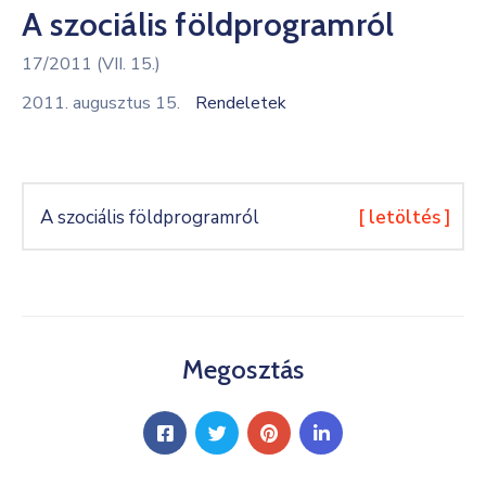
A szociális földprogramról
Kultúra
17/2011 (VII. 15.)
Keresés
2011. augusztus 15.
Rendeletek
A szociális földprogramról
[ letöltés ]
Megosztás