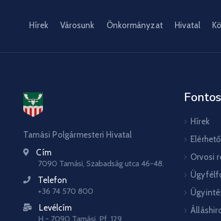
Hírek
Városunk
Önkormányzat
Hivatal
Kö
Fontos
Hírek
Tamási Polgármesteri Hivatal
Elérhet
Cím
Orvosi 
7090 Tamási, Szabadság utca 46-48.
Ügyfélf
Telefon
+36 74 570 800
Ügyinté
Levélcím
Álláshir
H - 7090 Tamási, Pf. 129.