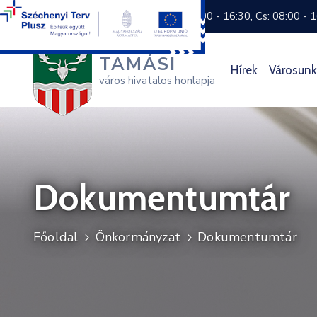
+36 74 570 800
H: 8:00 - 16:30, Cs: 08:00 - 
TAMÁSI
Hírek
Városunk
város hivatalos honlapja
Dokumentumtár
Főoldal
Önkormányzat
Dokumentumtár