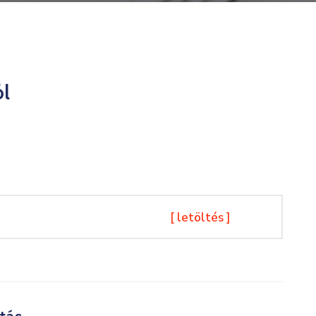
ól
[ letöltés ]