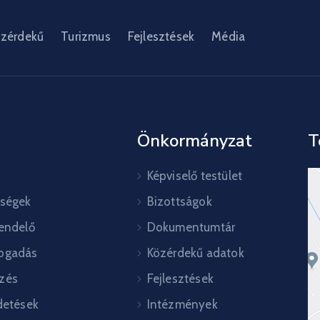
zérdekű
Turizmus
Fejlesztések
Média
Önkormányzat
T
Képviselő testület
őségek
Bizottságok
rendelő
Dokumentumtár
ogadás
Közérdekű adatok
zés
Fejlesztések
detések
Intézmények