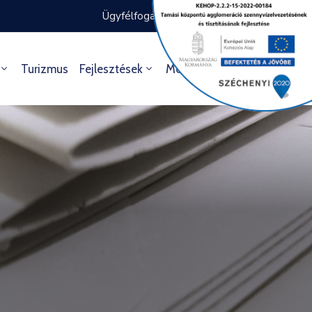
Ügyfélfogadás rendje
Ügyintézés
Turizmus
Fejlesztések
Média
Kultúra