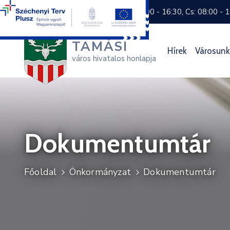
+36 74 570 800
H: 8:00 - 16:30, Cs: 08:00 - 
TAMÁSI
Hírek
Városunk
város hivatalos honlapja
Dokumentumtár
Főoldal
Önkormányzat
Dokumentumtár