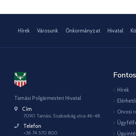
Hírek
Városunk
Önkormányzat
Hivatal
Kö
Fontos
Hírek
Tamási Polgármesteri Hivatal
Elérhet
Cím
Orvosi 
7090 Tamási, Szabadság utca 46-48.
Ügyfélf
Telefon
+36 74 570 800
Ügyinté