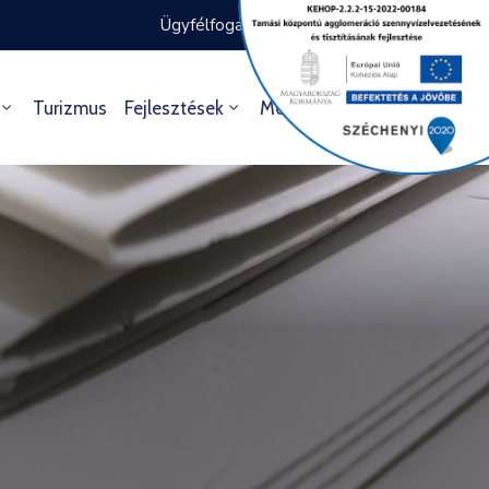
Ügyfélfogadás rendje
Ügyintézés
Turizmus
Fejlesztések
Média
Kultúra