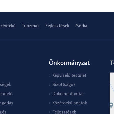
zérdekű
Turizmus
Fejlesztések
Média
Önkormányzat
T
Képviselő testület
őségek
Bizottságok
rendelő
Dokumentumtár
ogadás
Közérdekű adatok
zés
Fejlesztések