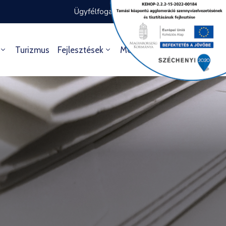
Ügyfélfogadás rendje
Ügyintézés
Turizmus
Fejlesztések
Média
Kultúra