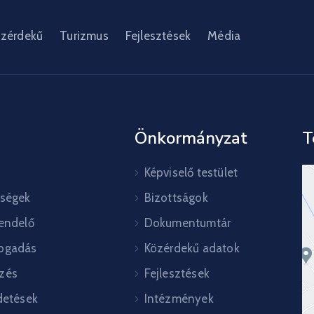
zérdekű
Turizmus
Fejlesztések
Média
Önkormányzat
T
Képviselő testület
őségek
Bizottságok
rendelő
Dokumentumtár
ogadás
Közérdekű adatok
zés
Fejlesztések
detések
Intézmények