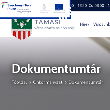
+36 74 570 800
H: 8:00 - 16:30, Cs: 08:00 - 
TAMÁSI
Hírek
Városunk
város hivatalos honlapja
Dokumentumtár
Főoldal
Önkormányzat
Dokumentumtár