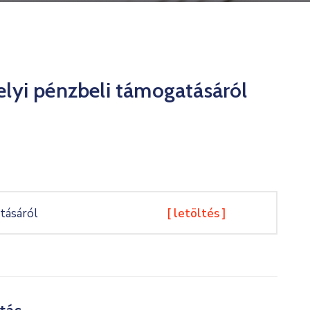
helyi pénzbeli támogatásáról
atásáról
[ letöltés ]