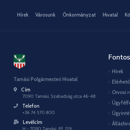
Hírek
Városunk
Önkormányzat
Hivatal
Kö
Fontos
Hírek
Tamási Polgármesteri Hivatal
Elérhet
Cím
Orvosi 
7090 Tamási, Szabadság utca 46-48.
Ügyfélf
Telefon
+36 74 570 800
Ügyinté
Levélcím
Álláshir
H - 7090 Tamási, Pf. 129.