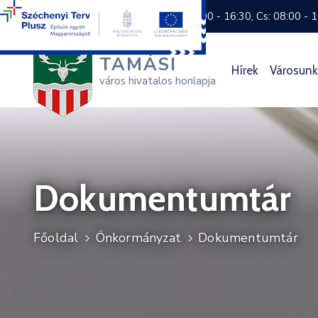
+36 74 570 800
H: 8:00 - 16:30, Cs: 08:00 - 
TAMÁSI
Hírek
Városunk
város hivatalos honlapja
Dokumentumtár
Főoldal
Önkormányzat
Dokumentumtár