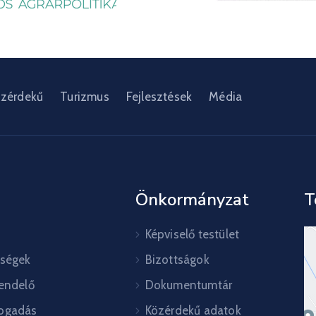
zérdekű
Turizmus
Fejlesztések
Média
Önkormányzat
T
Képviselő testület
őségek
Bizottságok
rendelő
Dokumentumtár
ogadás
Közérdekű adatok