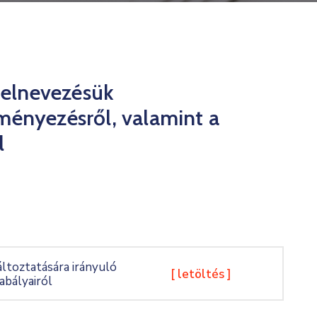
z elnevezésük
ményezésről, valamint a
l
ltoztatására irányuló
[ letöltés ]
abályairól