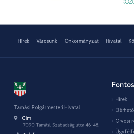
Hírek
Városunk
Önkormányzat
Hivatal
Kö
Fontos
Hírek
Tamási Polgármesteri Hivatal
Elérhet
Cím
Orvosi 
7090 Tamási, Szabadság utca 46-48.
Ügyfélf