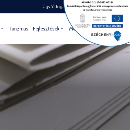
Ügyfélfogadás rendje
Ügyintézés
Turizmus
Fejlesztések
Média
Kultúra